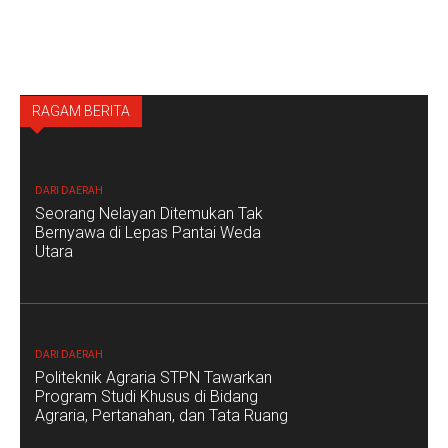
All
Berita Foto
Berita Video
Budaya
Dari Daerah
RAGAM BERITA
Digital
Ekonomi & Bisnis
Featured
Fokus
Headline
Hukum & Kriminal
Kolom Nabil
Life Style
Olahraga
Opini
Pendidikan & Kesehatan
Peristiwa
Politik & Pemerintahan
Sosok
Terkini
Traveling
Wisata
DARI DAERAH
Lainnya
Seorang Nelayan Ditemukan Tak
Bernyawa di Lepas Pantai Weda
Utara
DARI DAERAH
Politeknik Agraria STPN Tawarkan
Program Studi Khusus di Bidang
Agraria, Pertanahan, dan Tata Ruang