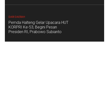
DARI DAERAH
Pemda Halteng Gelar Upacara HUT
KORPRI Ke-53, Begini Pesan
Presiden RI, Prabowo Subianto