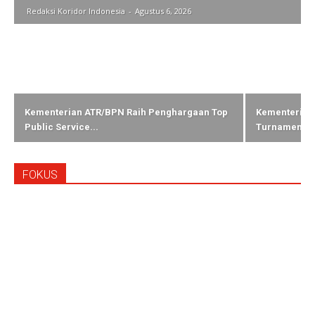
Redaksi Koridor Indonesia
-
Agustus 6, 2026
Kementerian ATR/BPN Raih Penghargaan Top
Kementerian 
Public Service...
Turnamen...
FOKUS