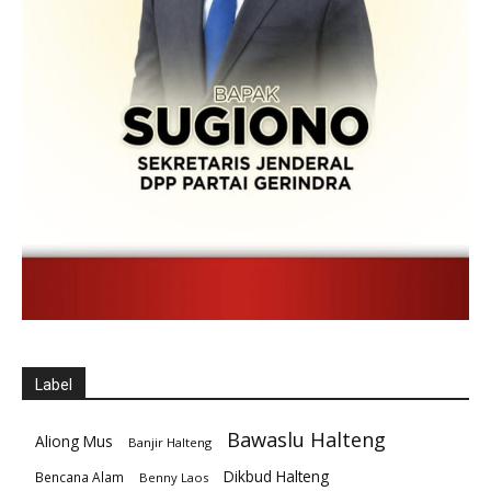
Label
Bawaslu Halteng
Aliong Mus
Banjir Halteng
Dikbud Halteng
Bencana Alam
Benny Laos