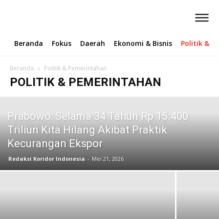
Beranda
Fokus
Daerah
Ekonomi & Bisnis
Politik & 
Beranda
Politik & Pemerintahan
POLITIK & PEMERINTAHAN
Prabowo: Selama 34 Tahun Rp 15.400
Triliun Kita Hilang Akibat Praktik
Kecurangan Ekspor
Redaksi Koridor Indonesia
-
Mei 21, 2026