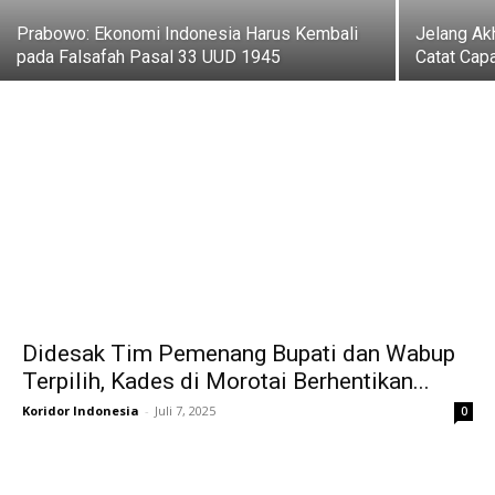
Prabowo: Ekonomi Indonesia Harus Kembali
‎Jelang A
pada Falsafah Pasal 33 UUD 1945
Catat Cap
Didesak Tim Pemenang Bupati dan Wabup
Terpilih, Kades di Morotai Berhentikan...
Koridor Indonesia
-
Juli 7, 2025
0