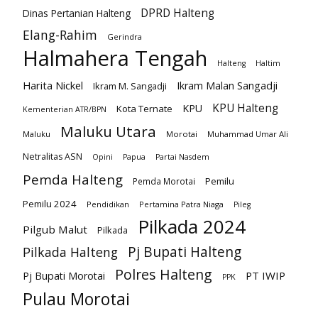
DPRD Halteng
Dinas Pertanian Halteng
Elang-Rahim
Gerindra
Halmahera Tengah
Halteng
Haltim
Harita Nickel
Ikram Malan Sangadji
Ikram M. Sangadji
KPU Halteng
KPU
Kota Ternate
Kementerian ATR/BPN
Maluku Utara
Maluku
Morotai
Muhammad Umar Ali
Netralitas ASN
Opini
Papua
Partai Nasdem
Pemda Halteng
Pemilu
Pemda Morotai
Pemilu 2024
Pendidikan
Pertamina Patra Niaga
Pileg
Pilkada 2024
Pilgub Malut
Pilkada
Pj Bupati Halteng
Pilkada Halteng
Polres Halteng
PT IWIP
Pj Bupati Morotai
PPK
Pulau Morotai