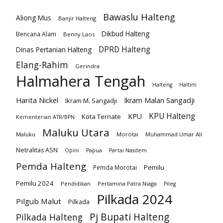
Bawaslu Halteng
Aliong Mus
Banjir Halteng
Dikbud Halteng
Bencana Alam
Benny Laos
DPRD Halteng
Dinas Pertanian Halteng
Elang-Rahim
Gerindra
Halmahera Tengah
Halteng
Haltim
Harita Nickel
Ikram Malan Sangadji
Ikram M. Sangadji
KPU Halteng
KPU
Kota Ternate
Kementerian ATR/BPN
Maluku Utara
Maluku
Morotai
Muhammad Umar Ali
Netralitas ASN
Opini
Papua
Partai Nasdem
Pemda Halteng
Pemilu
Pemda Morotai
Pemilu 2024
Pendidikan
Pertamina Patra Niaga
Pileg
Pilkada 2024
Pilgub Malut
Pilkada
Pj Bupati Halteng
Pilkada Halteng