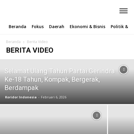
Beranda
Fokus
Daerah
Ekonomi & Bisnis
Politik & 
Beranda
Berita Video
BERITA VIDEO
Selamat Ulang Tahun Partai Gerindra
Ke-18 Tahun, Kompak, Bergerak,
Berdampak
Koridor Indonesia
-
Februari 6, 2026