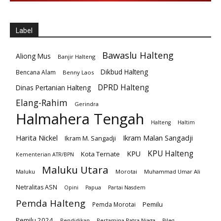
Label
Bawaslu Halteng
Aliong Mus
Banjir Halteng
Dikbud Halteng
Bencana Alam
Benny Laos
DPRD Halteng
Dinas Pertanian Halteng
Elang-Rahim
Gerindra
Halmahera Tengah
Halteng
Haltim
Harita Nickel
Ikram Malan Sangadji
Ikram M. Sangadji
KPU Halteng
KPU
Kota Ternate
Kementerian ATR/BPN
Maluku Utara
Maluku
Morotai
Muhammad Umar Ali
Netralitas ASN
Opini
Papua
Partai Nasdem
Pemda Halteng
Pemilu
Pemda Morotai
Pemilu 2024
Pendidikan
Pertamina Patra Niaga
Pileg