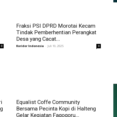
Fraksi PSI DPRD Morotai Kecam
Tindak Pemberhentian Perangkat
Desa yang Cacat...
Koridor Indonesia
-
Juli 10, 2025
0
0
i
Equalist Coffe Community
ng
Bersama Pecinta Kopi di Halteng
Gelar Kegiatan Fagogoru...