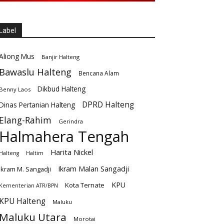
Label
Aliong Mus
Banjir Halteng
Bawaslu Halteng
Bencana Alam
Dikbud Halteng
Benny Laos
DPRD Halteng
Dinas Pertanian Halteng
Elang-Rahim
Gerindra
Halmahera Tengah
Harita Nickel
Halteng
Haltim
Ikram Malan Sangadji
Ikram M. Sangadji
KPU
Kota Ternate
Kementerian ATR/BPN
KPU Halteng
Maluku
Maluku Utara
Morotai