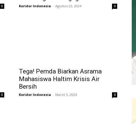
Koridor Indonesia
-
Agustus 22, 2024
0
0
Tega! Pemda Biarkan Asrama
Mahasiswa Haltim Krisis Air
Bersih
Koridor Indonesia
-
Maret 5, 2024
0
0