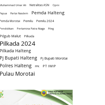
Netralitas ASN
Muhammad Umar Ali
Opini
Pemda Halteng
Papua
Partai Nasdem
Pemilu
Pemilu 2024
Pemda Morotai
Pendidikan
Pertamina Patra Niaga
Pileg
Pilgub Malut
Pilkada
Pilkada 2024
Pilkada Halteng
Pj Bupati Halteng
Pj Bupati Morotai
Polres Halteng
PT IWIP
PPK
Pulau Morotai