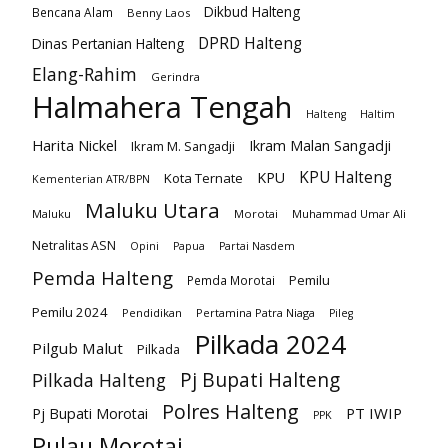
Dikbud Halteng
Bencana Alam
Benny Laos
DPRD Halteng
Dinas Pertanian Halteng
Elang-Rahim
Gerindra
Halmahera Tengah
Halteng
Haltim
Harita Nickel
Ikram Malan Sangadji
Ikram M. Sangadji
KPU Halteng
KPU
Kota Ternate
Kementerian ATR/BPN
Maluku Utara
Maluku
Morotai
Muhammad Umar Ali
Netralitas ASN
Opini
Papua
Partai Nasdem
Pemda Halteng
Pemilu
Pemda Morotai
Pemilu 2024
Pendidikan
Pertamina Patra Niaga
Pileg
Pilkada 2024
Pilgub Malut
Pilkada
Pj Bupati Halteng
Pilkada Halteng
Polres Halteng
PT IWIP
Pj Bupati Morotai
PPK
Pulau Morotai