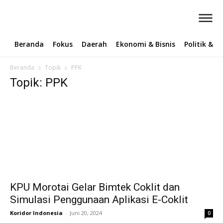
Beranda
Fokus
Daerah
Ekonomi & Bisnis
Politik & 
Beranda
Topik
PPK
Topik: PPK
KPU Morotai Gelar Bimtek Coklit dan
Simulasi Penggunaan Aplikasi E-Coklit
Koridor Indonesia
-
Juni 20, 2024
0