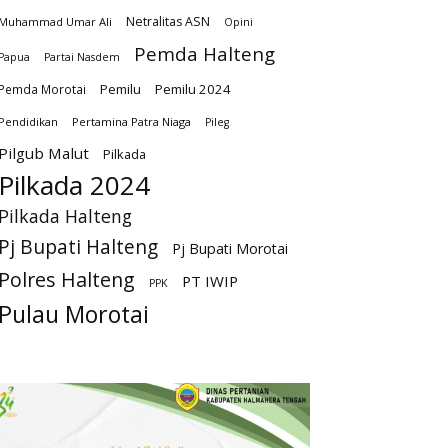
Netralitas ASN
Muhammad Umar Ali
Opini
Pemda Halteng
Papua
Partai Nasdem
Pemilu
Pemilu 2024
Pemda Morotai
Pendidikan
Pertamina Patra Niaga
Pileg
Pilgub Malut
Pilkada
Pilkada 2024
Pilkada Halteng
Pj Bupati Halteng
Pj Bupati Morotai
Polres Halteng
PT IWIP
PPK
Pulau Morotai