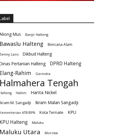
Label
Aliong Mus
Banjir Halteng
Bawaslu Halteng
Bencana Alam
Dikbud Halteng
Benny Laos
DPRD Halteng
Dinas Pertanian Halteng
Elang-Rahim
Gerindra
Halmahera Tengah
Harita Nickel
Halteng
Haltim
Ikram Malan Sangadji
Ikram M. Sangadji
KPU
Kota Ternate
Kementerian ATR/BPN
KPU Halteng
Maluku
Maluku Utara
Morotai