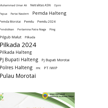
Netralitas ASN
Muhammad Umar Ali
Opini
Pemda Halteng
Papua
Partai Nasdem
Pemilu
Pemilu 2024
Pemda Morotai
Pendidikan
Pertamina Patra Niaga
Pileg
Pilgub Malut
Pilkada
Pilkada 2024
Pilkada Halteng
Pj Bupati Halteng
Pj Bupati Morotai
Polres Halteng
PT IWIP
PPK
Pulau Morotai