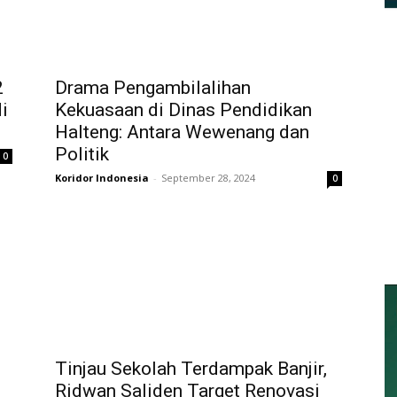
2
Drama Pengambilalihan
i
Kekuasaan di Dinas Pendidikan
Halteng: Antara Wewenang dan
Politik
0
Koridor Indonesia
-
September 28, 2024
0
Tinjau Sekolah Terdampak Banjir,
Ridwan Saliden Target Renovasi