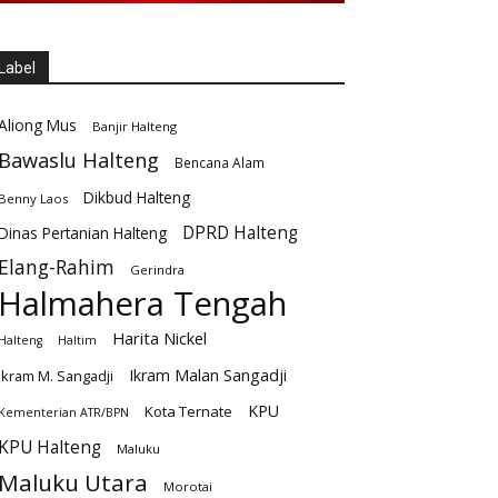
Label
Aliong Mus
Banjir Halteng
Bawaslu Halteng
Bencana Alam
Dikbud Halteng
Benny Laos
DPRD Halteng
Dinas Pertanian Halteng
Elang-Rahim
Gerindra
Halmahera Tengah
Harita Nickel
Halteng
Haltim
Ikram Malan Sangadji
Ikram M. Sangadji
KPU
Kota Ternate
Kementerian ATR/BPN
KPU Halteng
Maluku
Maluku Utara
Morotai