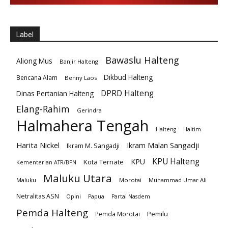
Label
Bawaslu Halteng
Aliong Mus
Banjir Halteng
Dikbud Halteng
Bencana Alam
Benny Laos
DPRD Halteng
Dinas Pertanian Halteng
Elang-Rahim
Gerindra
Halmahera Tengah
Halteng
Haltim
Harita Nickel
Ikram Malan Sangadji
Ikram M. Sangadji
KPU Halteng
KPU
Kota Ternate
Kementerian ATR/BPN
Maluku Utara
Maluku
Morotai
Muhammad Umar Ali
Netralitas ASN
Opini
Papua
Partai Nasdem
Pemda Halteng
Pemilu
Pemda Morotai