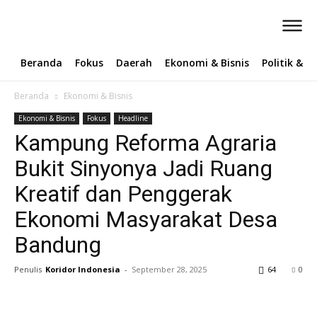
Beranda
Fokus
Daerah
Ekonomi & Bisnis
Politik & 
Beranda
Ekonomi & Bisnis
Ekonomi & Bisnis
Fokus
Headline
Kampung Reforma Agraria
Bukit Sinyonya Jadi Ruang
Kreatif dan Penggerak
Ekonomi Masyarakat Desa
Bandung ‎
Penulis
Koridor Indonesia
-
September 28, 2025
64
0