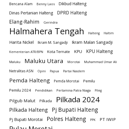
Dikbud Halteng
Bencana Alam
Benny Laos
DPRD Halteng
Dinas Pertanian Halteng
Elang-Rahim
Gerindra
Halmahera Tengah
Halteng
Haltim
Harita Nickel
Ikram Malan Sangadji
Ikram M. Sangadji
KPU Halteng
KPU
Kota Ternate
Kementerian ATR/BPN
Maluku Utara
Maluku
Morotai
Muhammad Umar Ali
Netralitas ASN
Opini
Papua
Partai Nasdem
Pemda Halteng
Pemilu
Pemda Morotai
Pemilu 2024
Pendidikan
Pertamina Patra Niaga
Pileg
Pilkada 2024
Pilgub Malut
Pilkada
Pj Bupati Halteng
Pilkada Halteng
Polres Halteng
PT IWIP
Pj Bupati Morotai
PPK
Pulau Morotai