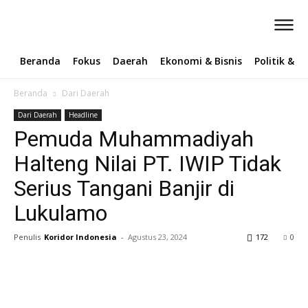
Beranda
Fokus
Daerah
Ekonomi & Bisnis
Politik & 
Beranda
Dari Daerah
Dari Daerah
Headline
Pemuda Muhammadiyah
Halteng Nilai PT. IWIP Tidak
Serius Tangani Banjir di
Lukulamo
Penulis
Koridor Indonesia
-
Agustus 23, 2024
172
0