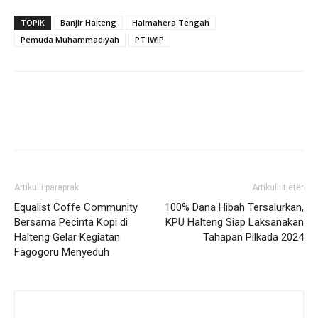
TOPIK
Banjir Halteng
Halmahera Tengah
Pemuda Muhammadiyah
PT IWIP
Artikulli paraprak
Artikulli tjetër
Equalist Coffe Community
100% Dana Hibah Tersalurkan,
Bersama Pecinta Kopi di
KPU Halteng Siap Laksanakan
Halteng Gelar Kegiatan
Tahapan Pilkada 2024
Fagogoru Menyeduh