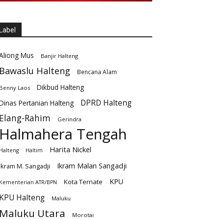
Label
Aliong Mus
Banjir Halteng
Bawaslu Halteng
Bencana Alam
Dikbud Halteng
Benny Laos
DPRD Halteng
Dinas Pertanian Halteng
Elang-Rahim
Gerindra
Halmahera Tengah
Harita Nickel
Halteng
Haltim
Ikram Malan Sangadji
Ikram M. Sangadji
KPU
Kota Ternate
Kementerian ATR/BPN
KPU Halteng
Maluku
Maluku Utara
Morotai