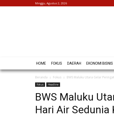
Minggu, Agustus 2, 2026
HOME
FOKUS
DAERAH
EKONOMI BISNIS
Beranda
Fokus
BWS Maluku Utara Gelar Peringat
Fokus
Headline
BWS Maluku Utar
Hari Air Sedunia