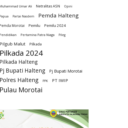
Netralitas ASN
Muhammad Umar Ali
Opini
Pemda Halteng
Papua
Partai Nasdem
Pemilu
Pemilu 2024
Pemda Morotai
Pendidikan
Pertamina Patra Niaga
Pileg
Pilgub Malut
Pilkada
Pilkada 2024
Pilkada Halteng
Pj Bupati Halteng
Pj Bupati Morotai
Polres Halteng
PT IWIP
PPK
Pulau Morotai