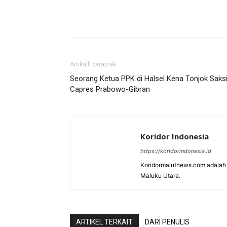
Artikulli paraprak
Seorang Ketua PPK di Halsel Kena Tonjok Saks
Capres Prabowo-Gibran
Koridor Indonesia
https://koridorindonesia.id
Koridormalutnews.com adalah m
Maluku Utara.
ARTIKEL TERKAIT
DARI PENULIS