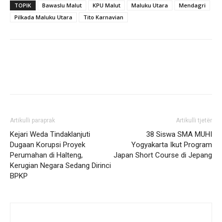
TOPIK
Bawaslu Malut
KPU Malut
Maluku Utara
Mendagri
Pilkada Maluku Utara
Tito Karnavian
Artikulli paraprak
Artikulli tjetër
Kejari Weda Tindaklanjuti
38 Siswa SMA MUHI
Dugaan Korupsi Proyek
Yogyakarta Ikut Program
Perumahan di Halteng,
Japan Short Course di Jepang
Kerugian Negara Sedang Dirinci
BPKP