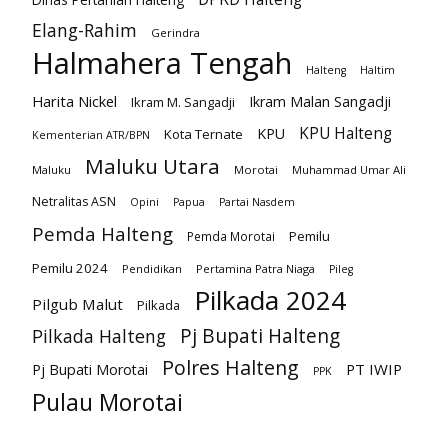
Elang-Rahim
Gerindra
Halmahera Tengah
Halteng
Haltim
Harita Nickel
Ikram Malan Sangadji
Ikram M. Sangadji
KPU Halteng
KPU
Kota Ternate
Kementerian ATR/BPN
Maluku Utara
Maluku
Morotai
Muhammad Umar Ali
Netralitas ASN
Opini
Papua
Partai Nasdem
Pemda Halteng
Pemilu
Pemda Morotai
Pemilu 2024
Pendidikan
Pertamina Patra Niaga
Pileg
Pilkada 2024
Pilgub Malut
Pilkada
Pj Bupati Halteng
Pilkada Halteng
Polres Halteng
PT IWIP
Pj Bupati Morotai
PPK
Pulau Morotai