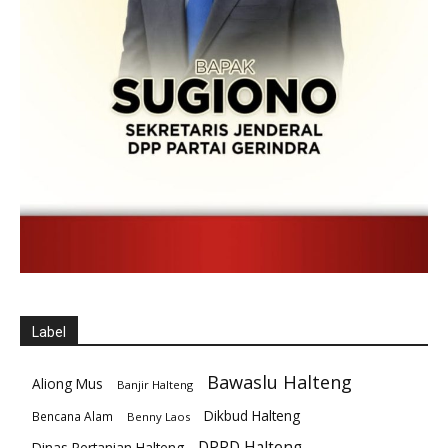
Label
Bawaslu Halteng
Aliong Mus
Banjir Halteng
Dikbud Halteng
Bencana Alam
Benny Laos
DPRD Halteng
Dinas Pertanian Halteng