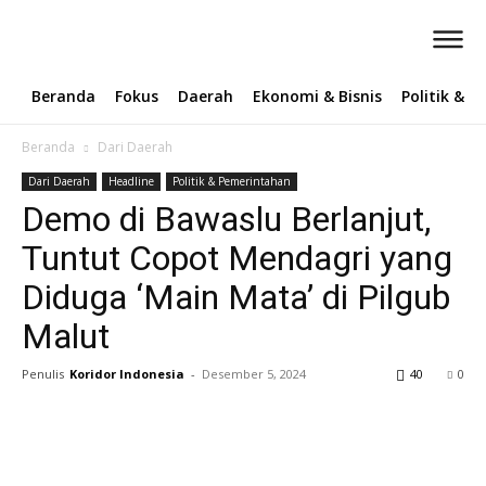
Beranda
Fokus
Daerah
Ekonomi & Bisnis
Politik & 
Beranda
Dari Daerah
Dari Daerah
Headline
Politik & Pemerintahan
Demo di Bawaslu Berlanjut,
Tuntut Copot Mendagri yang
Diduga ‘Main Mata’ di Pilgub
Malut
Penulis
Koridor Indonesia
-
Desember 5, 2024
40
0