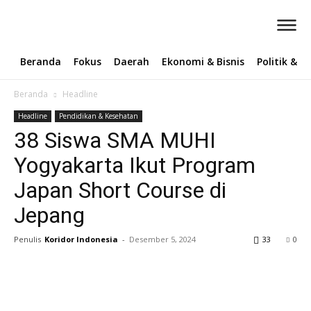
Beranda
Fokus
Daerah
Ekonomi & Bisnis
Politik & 
Beranda
Headline
Headline
Pendidikan & Kesehatan
38 Siswa SMA MUHI
Yogyakarta Ikut Program
Japan Short Course di
Jepang
Penulis
Koridor Indonesia
-
Desember 5, 2024
33
0