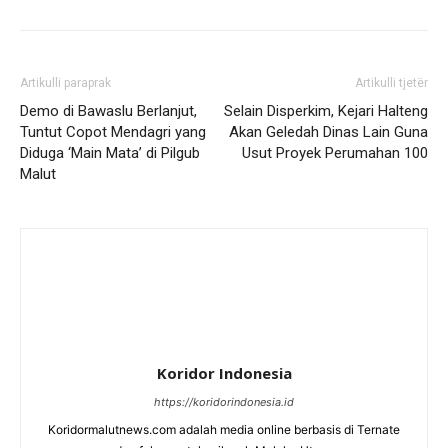
Artikulli paraprak
Artikulli tjetër
Demo di Bawaslu Berlanjut,
Selain Disperkim, Kejari Halteng
Tuntut Copot Mendagri yang
Akan Geledah Dinas Lain Guna
Diduga ‘Main Mata’ di Pilgub
Usut Proyek Perumahan 100
Malut
Koridor Indonesia
https://koridorindonesia.id
Koridormalutnews.com adalah media online berbasis di Ternate