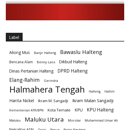
Label
Bawaslu Halteng
Aliong Mus
Banjir Halteng
Dikbud Halteng
Bencana Alam
Benny Laos
DPRD Halteng
Dinas Pertanian Halteng
Elang-Rahim
Gerindra
Halmahera Tengah
Halteng
Haltim
Harita Nickel
Ikram Malan Sangadji
Ikram M. Sangadji
KPU Halteng
KPU
Kota Ternate
Kementerian ATR/BPN
Maluku Utara
Maluku
Morotai
Muhammad Umar Ali
Netralitas ASN
Opini
Papua
Partai Nasdem