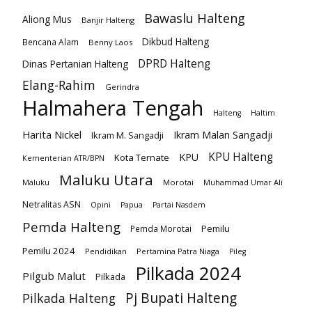
Bawaslu Halteng
Aliong Mus
Banjir Halteng
Dikbud Halteng
Bencana Alam
Benny Laos
DPRD Halteng
Dinas Pertanian Halteng
Elang-Rahim
Gerindra
Halmahera Tengah
Halteng
Haltim
Harita Nickel
Ikram Malan Sangadji
Ikram M. Sangadji
KPU Halteng
KPU
Kota Ternate
Kementerian ATR/BPN
Maluku Utara
Maluku
Morotai
Muhammad Umar Ali
Netralitas ASN
Opini
Papua
Partai Nasdem
Pemda Halteng
Pemilu
Pemda Morotai
Pemilu 2024
Pendidikan
Pertamina Patra Niaga
Pileg
Pilkada 2024
Pilgub Malut
Pilkada
Pj Bupati Halteng
Pilkada Halteng