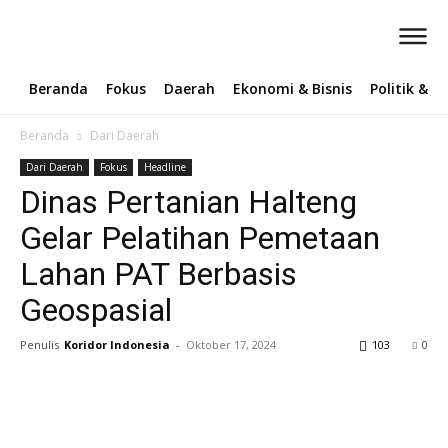
Beranda
Fokus
Daerah
Ekonomi & Bisnis
Politik & 
Beranda
Dari Daerah
Dari Daerah
Fokus
Headline
Dinas Pertanian Halteng
Gelar Pelatihan Pemetaan
Lahan PAT Berbasis
Geospasial
Penulis
Koridor Indonesia
-
Oktober 17, 2024
103
0