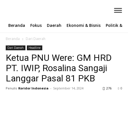
Beranda
Fokus
Daerah
Ekonomi & Bisnis
Politik & 
Beranda
Dari Daerah
Dari Daerah
Headline
Ketua PNU Were: GM HRD
PT. IWIP, Rosalina Sangaji
Langgar Pasal 81 PKB
Penulis
Koridor Indonesia
-
September 14, 2024
276
0