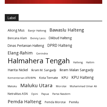
Label
Bawaslu Halteng
Aliong Mus
Banjir Halteng
Dikbud Halteng
Bencana Alam
Benny Laos
DPRD Halteng
Dinas Pertanian Halteng
Elang-Rahim
Gerindra
Halmahera Tengah
Halteng
Haltim
Harita Nickel
Ikram Malan Sangadji
Ikram M. Sangadji
KPU Halteng
KPU
Kota Ternate
Kementerian ATR/BPN
Maluku Utara
Maluku
Morotai
Muhammad Umar Ali
Netralitas ASN
Opini
Papua
Partai Nasdem
Pemda Halteng
Pemilu
Pemda Morotai