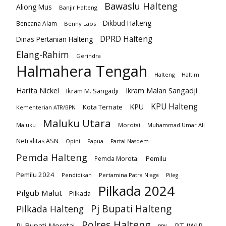
Bawaslu Halteng
Aliong Mus
Banjir Halteng
Dikbud Halteng
Bencana Alam
Benny Laos
DPRD Halteng
Dinas Pertanian Halteng
Elang-Rahim
Gerindra
Halmahera Tengah
Halteng
Haltim
Harita Nickel
Ikram Malan Sangadji
Ikram M. Sangadji
KPU Halteng
KPU
Kota Ternate
Kementerian ATR/BPN
Maluku Utara
Maluku
Morotai
Muhammad Umar Ali
Netralitas ASN
Opini
Papua
Partai Nasdem
Pemda Halteng
Pemilu
Pemda Morotai
Pemilu 2024
Pendidikan
Pertamina Patra Niaga
Pileg
Pilkada 2024
Pilgub Malut
Pilkada
Pj Bupati Halteng
Pilkada Halteng
Polres Halteng
PT IWIP
Pj Bupati Morotai