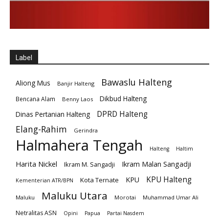
Label
Bawaslu Halteng
Aliong Mus
Banjir Halteng
Dikbud Halteng
Bencana Alam
Benny Laos
DPRD Halteng
Dinas Pertanian Halteng
Elang-Rahim
Gerindra
Halmahera Tengah
Halteng
Haltim
Harita Nickel
Ikram Malan Sangadji
Ikram M. Sangadji
KPU Halteng
KPU
Kota Ternate
Kementerian ATR/BPN
Maluku Utara
Maluku
Morotai
Muhammad Umar Ali
Netralitas ASN
Opini
Papua
Partai Nasdem