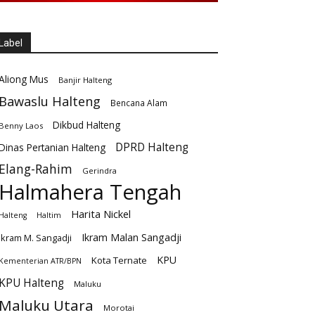
Label
Aliong Mus
Banjir Halteng
Bawaslu Halteng
Bencana Alam
Dikbud Halteng
Benny Laos
DPRD Halteng
Dinas Pertanian Halteng
Elang-Rahim
Gerindra
Halmahera Tengah
Harita Nickel
Halteng
Haltim
Ikram Malan Sangadji
Ikram M. Sangadji
KPU
Kota Ternate
Kementerian ATR/BPN
KPU Halteng
Maluku
Maluku Utara
Morotai