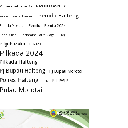
Netralitas ASN
Muhammad Umar Ali
Opini
Pemda Halteng
Papua
Partai Nasdem
Pemilu
Pemilu 2024
Pemda Morotai
Pendidikan
Pertamina Patra Niaga
Pileg
Pilgub Malut
Pilkada
Pilkada 2024
Pilkada Halteng
Pj Bupati Halteng
Pj Bupati Morotai
Polres Halteng
PT IWIP
PPK
Pulau Morotai