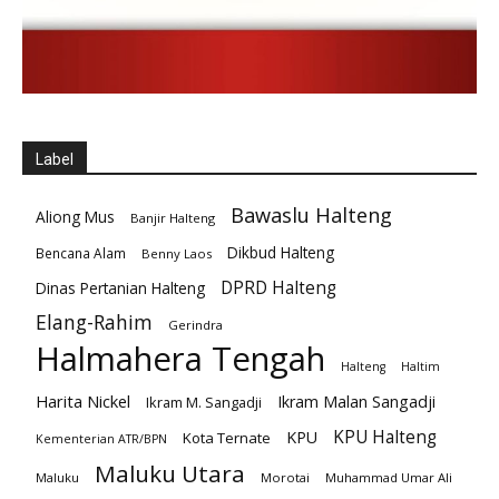
Label
Bawaslu Halteng
Aliong Mus
Banjir Halteng
Dikbud Halteng
Bencana Alam
Benny Laos
DPRD Halteng
Dinas Pertanian Halteng
Elang-Rahim
Gerindra
Halmahera Tengah
Halteng
Haltim
Harita Nickel
Ikram Malan Sangadji
Ikram M. Sangadji
KPU Halteng
KPU
Kota Ternate
Kementerian ATR/BPN
Maluku Utara
Maluku
Morotai
Muhammad Umar Ali