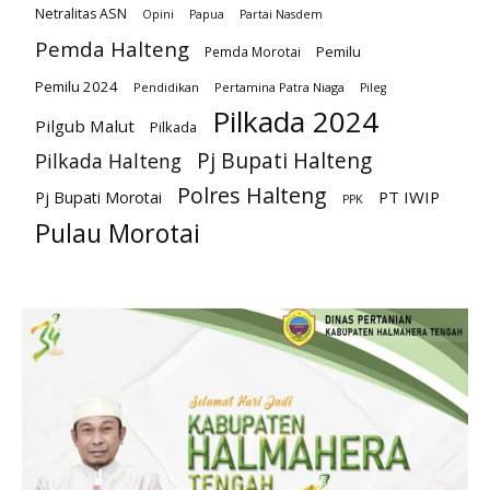
Netralitas ASN
Opini
Papua
Partai Nasdem
Pemda Halteng
Pemilu
Pemda Morotai
Pemilu 2024
Pendidikan
Pertamina Patra Niaga
Pileg
Pilkada 2024
Pilgub Malut
Pilkada
Pj Bupati Halteng
Pilkada Halteng
Polres Halteng
PT IWIP
Pj Bupati Morotai
PPK
Pulau Morotai