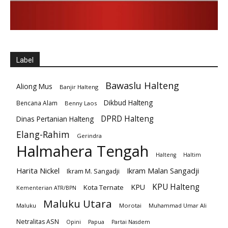
Label
Bawaslu Halteng
Aliong Mus
Banjir Halteng
Dikbud Halteng
Bencana Alam
Benny Laos
DPRD Halteng
Dinas Pertanian Halteng
Elang-Rahim
Gerindra
Halmahera Tengah
Halteng
Haltim
Harita Nickel
Ikram Malan Sangadji
Ikram M. Sangadji
KPU Halteng
KPU
Kota Ternate
Kementerian ATR/BPN
Maluku Utara
Maluku
Morotai
Muhammad Umar Ali
Netralitas ASN
Opini
Papua
Partai Nasdem