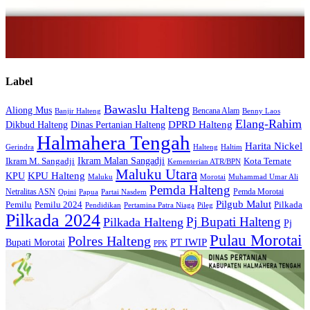
Label
Bawaslu Halteng
Aliong Mus
Bencana Alam
Banjir Halteng
Benny Laos
Elang-Rahim
DPRD Halteng
Dikbud Halteng
Dinas Pertanian Halteng
Halmahera Tengah
Harita Nickel
Gerindra
Halteng
Haltim
Ikram Malan Sangadji
Kota Ternate
Ikram M. Sangadji
Kementerian ATR/BPN
Maluku Utara
KPU Halteng
KPU
Maluku
Morotai
Muhammad Umar Ali
Pemda Halteng
Netralitas ASN
Pemda Morotai
Opini
Papua
Partai Nasdem
Pilgub Malut
Pemilu
Pemilu 2024
Pilkada
Pendidikan
Pertamina Patra Niaga
Pileg
Pilkada 2024
Pj Bupati Halteng
Pilkada Halteng
Pj
Pulau Morotai
Polres Halteng
Bupati Morotai
PT IWIP
PPK