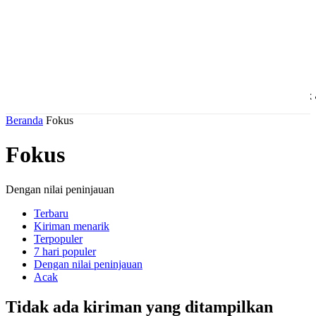
Beranda
Fokus
Daerah
Ekonomi & Bisnis
Politi
Beranda
Fokus
Fokus
Dengan nilai peninjauan
Terbaru
Kiriman menarik
Terpopuler
7 hari populer
Dengan nilai peninjauan
Acak
Tidak ada kiriman yang ditampilkan