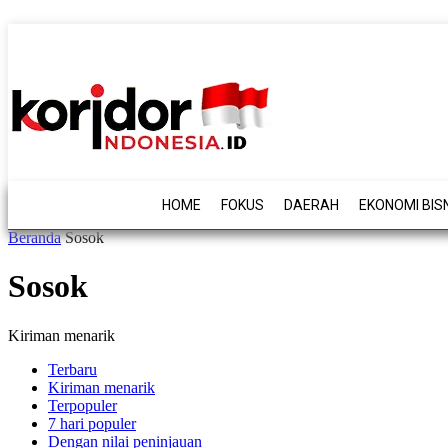
Sabtu, Agustus 8, 2026
HOME
FOKUS
DAERAH
EKONOMI BIS
Beranda
Sosok
Sosok
Kiriman menarik
Terbaru
Kiriman menarik
Terpopuler
7 hari populer
Dengan nilai peninjauan