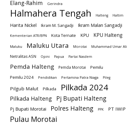
Elang-Rahim
Gerindra
Halmahera Tengah
Halteng
Haltim
Harita Nickel
Ikram Malan Sangadji
Ikram M. Sangadji
KPU Halteng
KPU
Kota Ternate
Kementerian ATR/BPN
Maluku Utara
Maluku
Morotai
Muhammad Umar Ali
Netralitas ASN
Opini
Papua
Partai Nasdem
Pemda Halteng
Pemilu
Pemda Morotai
Pemilu 2024
Pendidikan
Pertamina Patra Niaga
Pileg
Pilkada 2024
Pilgub Malut
Pilkada
Pj Bupati Halteng
Pilkada Halteng
Polres Halteng
PT IWIP
Pj Bupati Morotai
PPK
Pulau Morotai