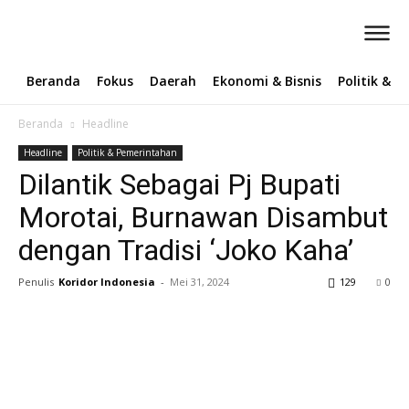
Beranda
Fokus
Daerah
Ekonomi & Bisnis
Politik & 
Beranda
Headline
Headline
Politik & Pemerintahan
Dilantik Sebagai Pj Bupati
Morotai, Burnawan Disambut
dengan Tradisi ‘Joko Kaha’
Penulis
Koridor Indonesia
-
Mei 31, 2024
129
0