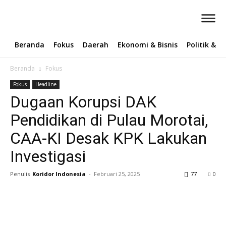
Beranda
Fokus
Daerah
Ekonomi & Bisnis
Politik & 
Beranda
Fokus
Fokus
Headline
Dugaan Korupsi DAK
Pendidikan di Pulau Morotai,
CAA-KI Desak KPK Lakukan
Investigasi
Penulis
Koridor Indonesia
-
Februari 25, 2025
77
0