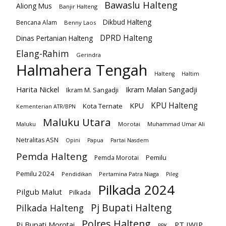
Bawaslu Halteng
Aliong Mus
Banjir Halteng
Dikbud Halteng
Bencana Alam
Benny Laos
DPRD Halteng
Dinas Pertanian Halteng
Elang-Rahim
Gerindra
Halmahera Tengah
Halteng
Haltim
Harita Nickel
Ikram Malan Sangadji
Ikram M. Sangadji
KPU Halteng
KPU
Kota Ternate
Kementerian ATR/BPN
Maluku Utara
Maluku
Morotai
Muhammad Umar Ali
Netralitas ASN
Opini
Papua
Partai Nasdem
Pemda Halteng
Pemilu
Pemda Morotai
Pemilu 2024
Pendidikan
Pertamina Patra Niaga
Pileg
Pilkada 2024
Pilgub Malut
Pilkada
Pj Bupati Halteng
Pilkada Halteng
Polres Halteng
PT IWIP
Pj Bupati Morotai
PPK