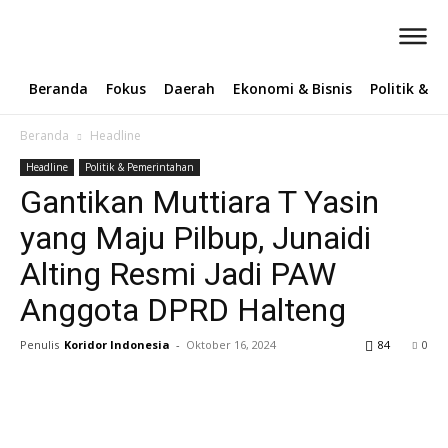
Beranda
Fokus
Daerah
Ekonomi & Bisnis
Politik & 
Beranda
Headline
Headline
Politik & Pemerintahan
Gantikan Muttiara T Yasin
yang Maju Pilbup, Junaidi
Alting Resmi Jadi PAW
Anggota DPRD Halteng
Penulis
Koridor Indonesia
-
Oktober 16, 2024
84
0