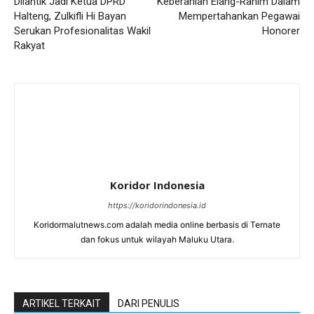
Dilantik Jadi Ketua DPRD
Keberanian Elang-Rahim Dalam
Halteng, Zulkifli Hi Bayan
Mempertahankan Pegawai
Serukan Profesionalitas Wakil
Honorer
Rakyat
Koridor Indonesia
https://koridorindonesia.id
Koridormalutnews.com adalah media online berbasis di Ternate
dan fokus untuk wilayah Maluku Utara.
ARTIKEL TERKAIT
DARI PENULIS