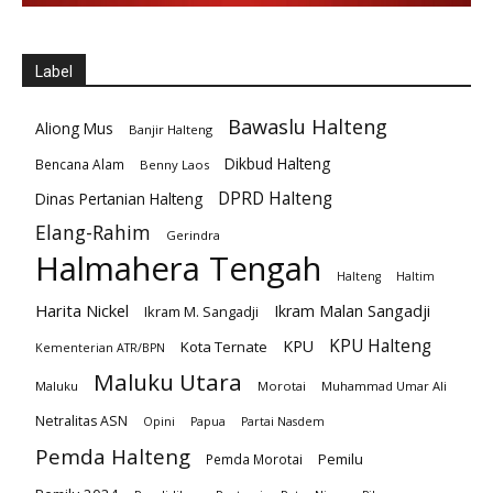
Label
Bawaslu Halteng
Aliong Mus
Banjir Halteng
Dikbud Halteng
Bencana Alam
Benny Laos
DPRD Halteng
Dinas Pertanian Halteng
Elang-Rahim
Gerindra
Halmahera Tengah
Halteng
Haltim
Harita Nickel
Ikram Malan Sangadji
Ikram M. Sangadji
KPU Halteng
KPU
Kota Ternate
Kementerian ATR/BPN
Maluku Utara
Maluku
Morotai
Muhammad Umar Ali
Netralitas ASN
Opini
Papua
Partai Nasdem
Pemda Halteng
Pemilu
Pemda Morotai