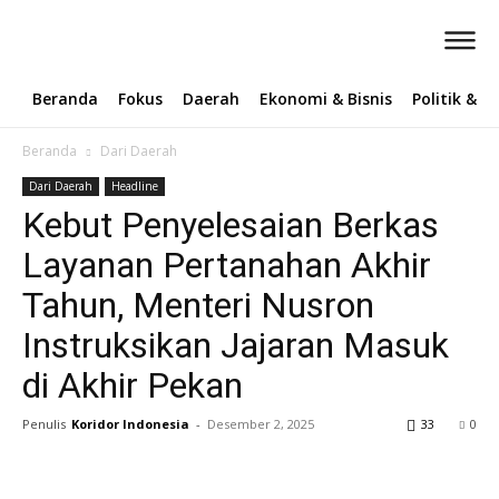
Beranda
Fokus
Daerah
Ekonomi & Bisnis
Politik & 
Beranda
Dari Daerah
Dari Daerah
Headline
Kebut Penyelesaian Berkas
Layanan Pertanahan Akhir
Tahun, Menteri Nusron
Instruksikan Jajaran Masuk
di Akhir Pekan ‎
Penulis
Koridor Indonesia
-
Desember 2, 2025
33
0