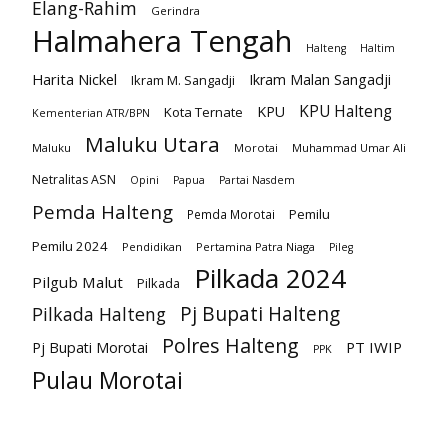
Elang-Rahim
Gerindra
Halmahera Tengah
Halteng
Haltim
Harita Nickel
Ikram Malan Sangadji
Ikram M. Sangadji
KPU Halteng
KPU
Kota Ternate
Kementerian ATR/BPN
Maluku Utara
Maluku
Morotai
Muhammad Umar Ali
Netralitas ASN
Opini
Papua
Partai Nasdem
Pemda Halteng
Pemilu
Pemda Morotai
Pemilu 2024
Pendidikan
Pertamina Patra Niaga
Pileg
Pilkada 2024
Pilgub Malut
Pilkada
Pj Bupati Halteng
Pilkada Halteng
Polres Halteng
PT IWIP
Pj Bupati Morotai
PPK
Pulau Morotai