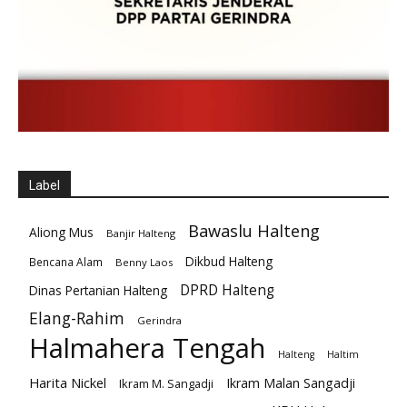
Label
Bawaslu Halteng
Aliong Mus
Banjir Halteng
Dikbud Halteng
Bencana Alam
Benny Laos
DPRD Halteng
Dinas Pertanian Halteng
Elang-Rahim
Gerindra
Halmahera Tengah
Halteng
Haltim
Harita Nickel
Ikram Malan Sangadji
Ikram M. Sangadji