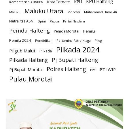
KPU Halteng
KPU
Kota Ternate
Kementerian ATR/BPN
Maluku Utara
Maluku
Morotai
Muhammad Umar Ali
Netralitas ASN
Opini
Papua
Partai Nasdem
Pemda Halteng
Pemilu
Pemda Morotai
Pemilu 2024
Pendidikan
Pertamina Patra Niaga
Pileg
Pilkada 2024
Pilgub Malut
Pilkada
Pj Bupati Halteng
Pilkada Halteng
Polres Halteng
PT IWIP
Pj Bupati Morotai
PPK
Pulau Morotai