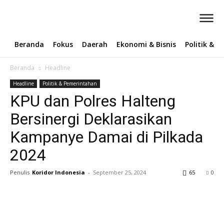
Beranda
Fokus
Daerah
Ekonomi & Bisnis
Politik & 
Beranda
Headline
Headline
Politik & Pemerintahan
KPU dan Polres Halteng
Bersinergi Deklarasikan
Kampanye Damai di Pilkada
2024
Penulis
Koridor Indonesia
-
September 25, 2024
65
0