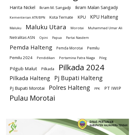
Harita Nickel
Ikram Malan Sangadji
Ikram M. Sangadji
KPU Halteng
KPU
Kota Ternate
Kementerian ATR/BPN
Maluku Utara
Maluku
Morotai
Muhammad Umar Ali
Netralitas ASN
Opini
Papua
Partai Nasdem
Pemda Halteng
Pemilu
Pemda Morotai
Pemilu 2024
Pendidikan
Pertamina Patra Niaga
Pileg
Pilkada 2024
Pilgub Malut
Pilkada
Pj Bupati Halteng
Pilkada Halteng
Polres Halteng
PT IWIP
Pj Bupati Morotai
PPK
Pulau Morotai