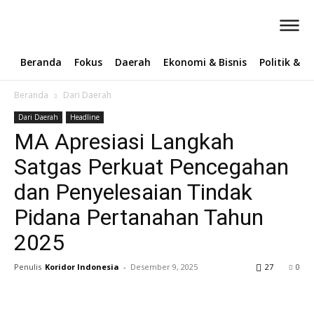
Beranda
Fokus
Daerah
Ekonomi & Bisnis
Politik & 
Beranda
Dari Daerah
Dari Daerah
Headline
‎MA Apresiasi Langkah
Satgas Perkuat Pencegahan
dan Penyelesaian Tindak
Pidana Pertanahan Tahun
2025
Penulis
Koridor Indonesia
-
Desember 9, 2025
27
0