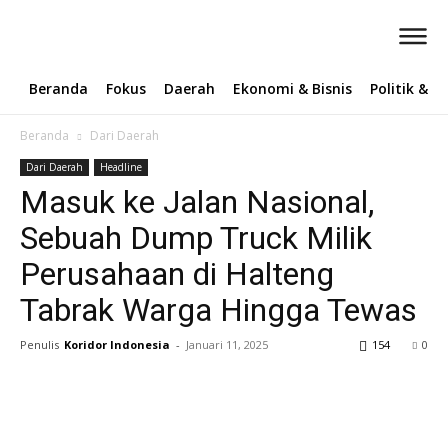
Beranda
Fokus
Daerah
Ekonomi & Bisnis
Politik & 
Beranda
Dari Daerah
Dari Daerah
Headline
Masuk ke Jalan Nasional,
Sebuah Dump Truck Milik
Perusahaan di Halteng
Tabrak Warga Hingga Tewas
Penulis
Koridor Indonesia
-
Januari 11, 2025
154
0