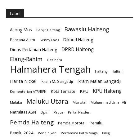
Label
Bawaslu Halteng
Aliong Mus
Banjir Halteng
Dikbud Halteng
Bencana Alam
Benny Laos
DPRD Halteng
Dinas Pertanian Halteng
Elang-Rahim
Gerindra
Halmahera Tengah
Halteng
Haltim
Harita Nickel
Ikram Malan Sangadji
Ikram M. Sangadji
KPU Halteng
KPU
Kota Ternate
Kementerian ATR/BPN
Maluku Utara
Maluku
Morotai
Muhammad Umar Ali
Netralitas ASN
Opini
Papua
Partai Nasdem
Pemda Halteng
Pemilu
Pemda Morotai
Pemilu 2024
Pendidikan
Pertamina Patra Niaga
Pileg