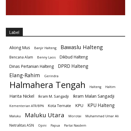
Label
Bawaslu Halteng
Aliong Mus
Banjir Halteng
Dikbud Halteng
Bencana Alam
Benny Laos
DPRD Halteng
Dinas Pertanian Halteng
Elang-Rahim
Gerindra
Halmahera Tengah
Halteng
Haltim
Harita Nickel
Ikram Malan Sangadji
Ikram M. Sangadji
KPU Halteng
KPU
Kota Ternate
Kementerian ATR/BPN
Maluku Utara
Maluku
Morotai
Muhammad Umar Ali
Netralitas ASN
Opini
Papua
Partai Nasdem