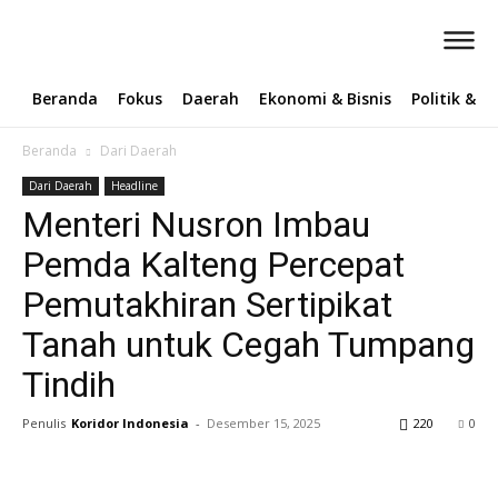
Beranda
Fokus
Daerah
Ekonomi & Bisnis
Politik & 
Beranda
Dari Daerah
Dari Daerah
Headline
‎Menteri Nusron Imbau
Pemda Kalteng Percepat
Pemutakhiran Sertipikat
Tanah untuk Cegah Tumpang
Tindih
Penulis
Koridor Indonesia
-
Desember 15, 2025
220
0