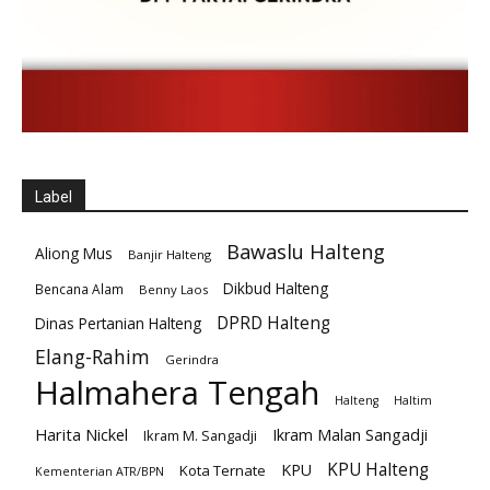
Label
Bawaslu Halteng
Aliong Mus
Banjir Halteng
Dikbud Halteng
Bencana Alam
Benny Laos
DPRD Halteng
Dinas Pertanian Halteng
Elang-Rahim
Gerindra
Halmahera Tengah
Halteng
Haltim
Harita Nickel
Ikram Malan Sangadji
Ikram M. Sangadji
KPU Halteng
KPU
Kota Ternate
Kementerian ATR/BPN