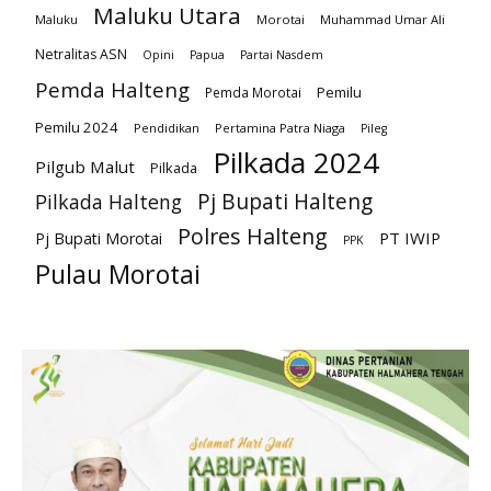
Maluku Utara
Maluku
Morotai
Muhammad Umar Ali
Netralitas ASN
Opini
Papua
Partai Nasdem
Pemda Halteng
Pemilu
Pemda Morotai
Pemilu 2024
Pendidikan
Pertamina Patra Niaga
Pileg
Pilkada 2024
Pilgub Malut
Pilkada
Pj Bupati Halteng
Pilkada Halteng
Polres Halteng
PT IWIP
Pj Bupati Morotai
PPK
Pulau Morotai