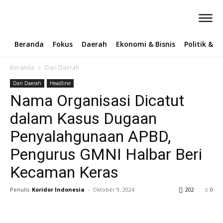
Beranda
Fokus
Daerah
Ekonomi & Bisnis
Politik & 
Beranda
Dari Daerah
Dari Daerah
Headline
Nama Organisasi Dicatut
dalam Kasus Dugaan
Penyalahgunaan APBD,
Pengurus GMNI Halbar Beri
Kecaman Keras
Penulis
Koridor Indonesia
-
Oktober 9, 2024
202
0