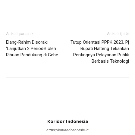
Artikulli paraprak
Artikulli tjetër
Elang-Rahim Disoraki
Tutup Orientasi PPPK 2023, Pj
‘Lanjutkan 2 Periode’ oleh
Bupati Halteng Tekankan
Ribuan Pendukung di Gebe
Pentingnya Pelayanan Publik
Berbasis Teknologi
Koridor Indonesia
https://koridorindonesia.id