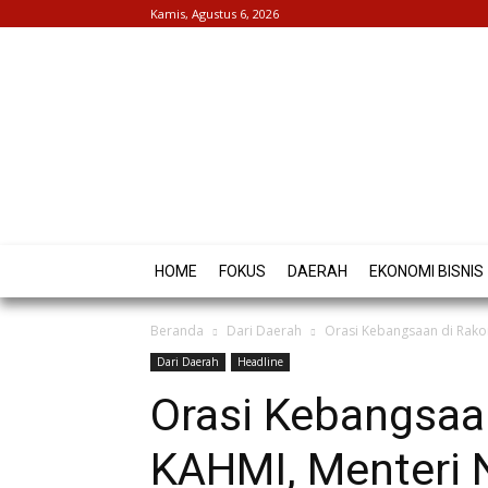
Kamis, Agustus 6, 2026
HOME
FOKUS
DAERAH
EKONOMI BISNIS
Beranda
Dari Daerah
Orasi Kebangsaan di Rakor
Dari Daerah
Headline
Orasi Kebangsaan
KAHMI, Menteri 