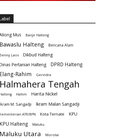
Label
Aliong Mus
Banjir Halteng
Bawaslu Halteng
Bencana Alam
Dikbud Halteng
Benny Laos
DPRD Halteng
Dinas Pertanian Halteng
Elang-Rahim
Gerindra
Halmahera Tengah
Harita Nickel
Halteng
Haltim
Ikram Malan Sangadji
Ikram M. Sangadji
KPU
Kota Ternate
Kementerian ATR/BPN
KPU Halteng
Maluku
Maluku Utara
Morotai