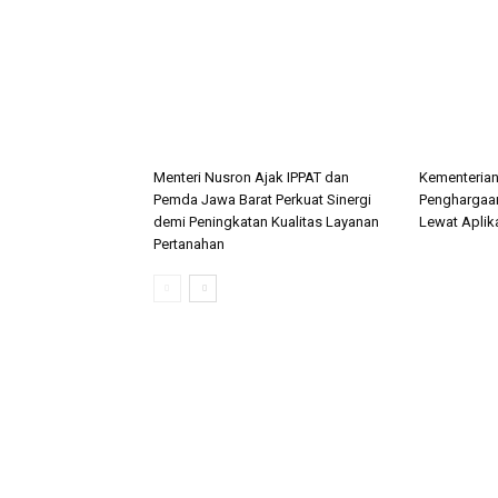
Menteri Nusron Ajak IPPAT dan
Kementeria
Pemda Jawa Barat Perkuat Sinergi
Penghargaan
demi Peningkatan Kualitas Layanan
Lewat Aplik
Pertanahan