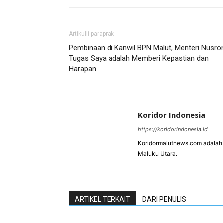
Artikulli paraprak
Pembinaan di Kanwil BPN Malut, Menteri Nusro
Tugas Saya adalah Memberi Kepastian dan
Harapan ‎
Koridor Indonesia
https://koridorindonesia.id
Koridormalutnews.com adalah m
Maluku Utara.
ARTIKEL TERKAIT
DARI PENULIS