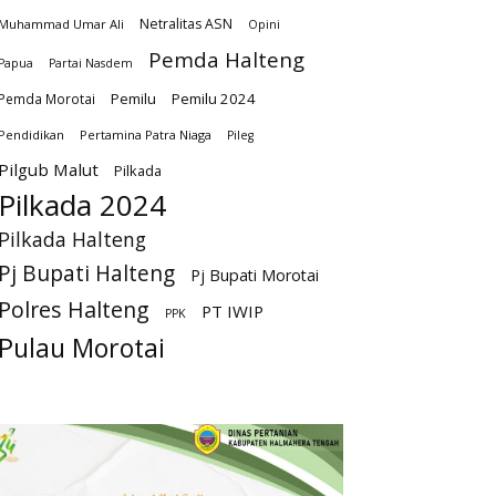
Netralitas ASN
Muhammad Umar Ali
Opini
Pemda Halteng
Papua
Partai Nasdem
Pemilu
Pemilu 2024
Pemda Morotai
Pendidikan
Pertamina Patra Niaga
Pileg
Pilgub Malut
Pilkada
Pilkada 2024
Pilkada Halteng
Pj Bupati Halteng
Pj Bupati Morotai
Polres Halteng
PT IWIP
PPK
Pulau Morotai