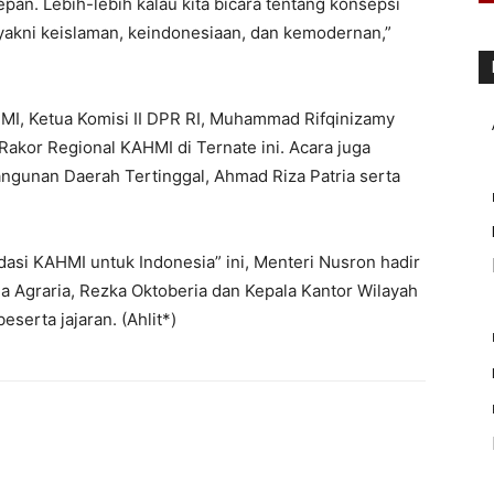
epan. Lebih-lebih kalau kita bicara tentang konsepsi
 yakni keislaman, keindonesiaan, dan kemodernan,”
HMI, Ketua Komisi II DPR RI, Muhammad Rifqinizamy
akor Regional KAHMI di Ternate ini. Acara juga
angunan Daerah Tertinggal, Ahmad Riza Patria serta
asi KAHMI untuk Indonesia” ini, Menteri Nusron hadir
a Agraria, Rezka Oktoberia dan Kepala Kantor Wilayah
eserta jajaran. (Ahlit*)