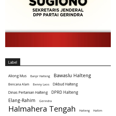
Label
Bawaslu Halteng
Aliong Mus
Banjir Halteng
Dikbud Halteng
Bencana Alam
Benny Laos
DPRD Halteng
Dinas Pertanian Halteng
Elang-Rahim
Gerindra
Halmahera Tengah
Halteng
Haltim