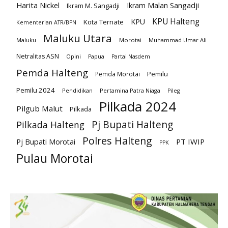
Harita Nickel
Ikram Malan Sangadji
Ikram M. Sangadji
KPU Halteng
KPU
Kota Ternate
Kementerian ATR/BPN
Maluku Utara
Maluku
Morotai
Muhammad Umar Ali
Netralitas ASN
Opini
Papua
Partai Nasdem
Pemda Halteng
Pemilu
Pemda Morotai
Pemilu 2024
Pendidikan
Pertamina Patra Niaga
Pileg
Pilkada 2024
Pilgub Malut
Pilkada
Pj Bupati Halteng
Pilkada Halteng
Polres Halteng
PT IWIP
Pj Bupati Morotai
PPK
Pulau Morotai