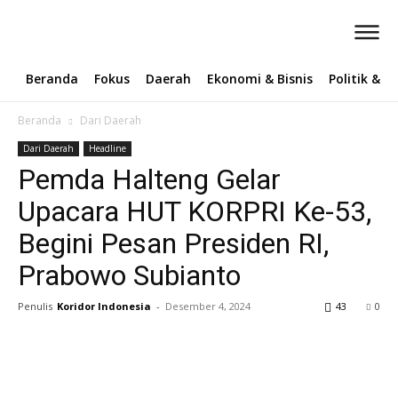
Beranda
Fokus
Daerah
Ekonomi & Bisnis
Politik & 
Beranda
Dari Daerah
Dari Daerah
Headline
Pemda Halteng Gelar
Upacara HUT KORPRI Ke-53,
Begini Pesan Presiden RI,
Prabowo Subianto
Penulis
Koridor Indonesia
-
Desember 4, 2024
43
0