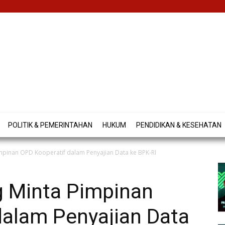
POLITIK & PEMERINTAHAN
HUKUM
PENDIDIKAN & KESEHATAN
impinan OPD Kooperatif dalam Penyajian Data ke BPK-RI
g Minta Pimpinan
dalam Penyajian Data