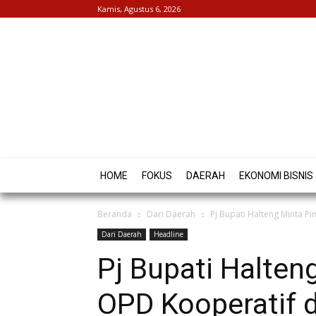
Kamis, Agustus 6, 2026
HOME
FOKUS
DAERAH
EKONOMI BISNIS
Beranda
Dari Daerah
Pj Bupati Halteng Minta P
Dari Daerah
Headline
Pj Bupati Halten
OPD Kooperatif 