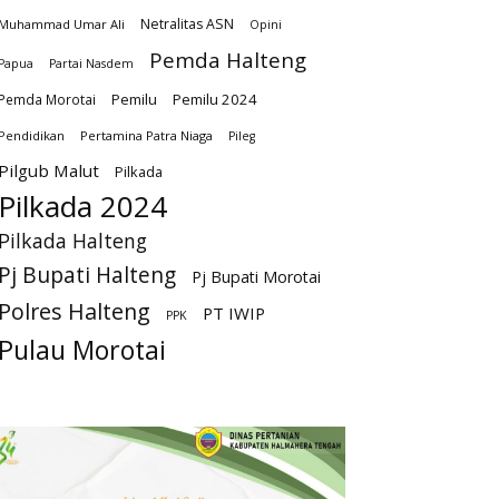
Netralitas ASN
Muhammad Umar Ali
Opini
Pemda Halteng
Papua
Partai Nasdem
Pemilu
Pemilu 2024
Pemda Morotai
Pendidikan
Pertamina Patra Niaga
Pileg
Pilgub Malut
Pilkada
Pilkada 2024
Pilkada Halteng
Pj Bupati Halteng
Pj Bupati Morotai
Polres Halteng
PT IWIP
PPK
Pulau Morotai