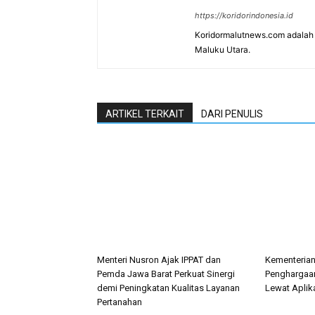
https://koridorindonesia.id
Koridormalutnews.com adalah m
Maluku Utara.
ARTIKEL TERKAIT
DARI PENULIS
Menteri Nusron Ajak IPPAT dan
Kementeria
Pemda Jawa Barat Perkuat Sinergi
Penghargaan
demi Peningkatan Kualitas Layanan
Lewat Aplik
Pertanahan