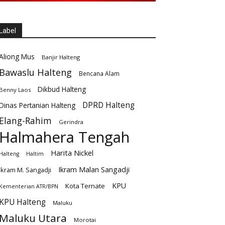
Label
Aliong Mus
Banjir Halteng
Bawaslu Halteng
Bencana Alam
Dikbud Halteng
Benny Laos
DPRD Halteng
Dinas Pertanian Halteng
Elang-Rahim
Gerindra
Halmahera Tengah
Harita Nickel
Halteng
Haltim
Ikram Malan Sangadji
Ikram M. Sangadji
KPU
Kota Ternate
Kementerian ATR/BPN
KPU Halteng
Maluku
Maluku Utara
Morotai