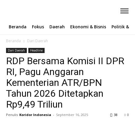
Beranda
Fokus
Daerah
Ekonomi & Bisnis
Politik & 
Beranda
Dari Daerah
Dari Daerah
Headline
RDP Bersama Komisi II DPR
RI, Pagu Anggaran
Kementerian ATR/BPN
Tahun 2026 Ditetapkan
Rp9,49 Triliun ‎
Penulis
Koridor Indonesia
-
September 16, 2025
38
0