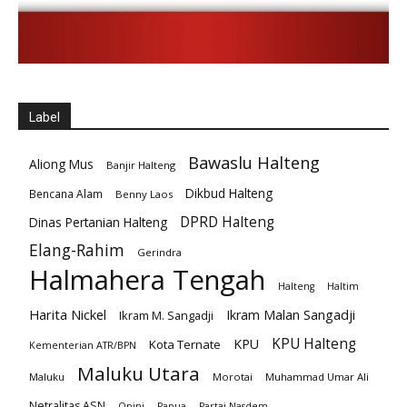
Label
Bawaslu Halteng
Aliong Mus
Banjir Halteng
Dikbud Halteng
Bencana Alam
Benny Laos
DPRD Halteng
Dinas Pertanian Halteng
Elang-Rahim
Gerindra
Halmahera Tengah
Halteng
Haltim
Harita Nickel
Ikram Malan Sangadji
Ikram M. Sangadji
KPU Halteng
KPU
Kota Ternate
Kementerian ATR/BPN
Maluku Utara
Maluku
Morotai
Muhammad Umar Ali
Netralitas ASN
Opini
Papua
Partai Nasdem