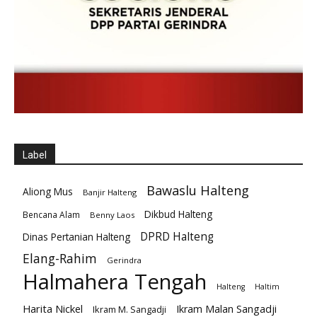
Label
Bawaslu Halteng
Aliong Mus
Banjir Halteng
Dikbud Halteng
Bencana Alam
Benny Laos
DPRD Halteng
Dinas Pertanian Halteng
Elang-Rahim
Gerindra
Halmahera Tengah
Halteng
Haltim
Harita Nickel
Ikram Malan Sangadji
Ikram M. Sangadji