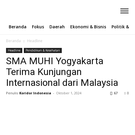
Beranda
Fokus
Daerah
Ekonomi & Bisnis
Politik & 
Beranda
Headline
Headline
Pendidikan & Kesehatan
SMA MUHI Yogyakarta
Terima Kunjungan
Internasional dari Malaysia
Penulis
Koridor Indonesia
-
Oktober 1, 2024
67
0