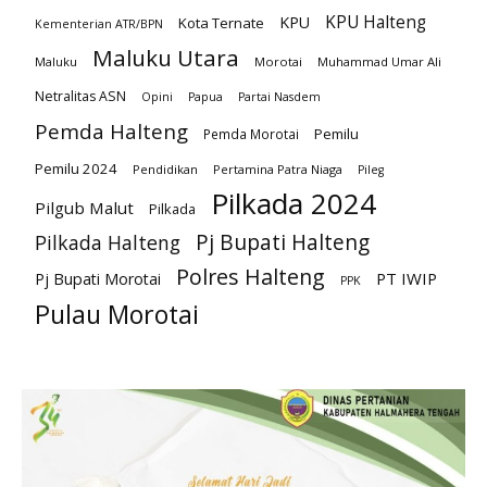
KPU Halteng
KPU
Kota Ternate
Kementerian ATR/BPN
Maluku Utara
Maluku
Morotai
Muhammad Umar Ali
Netralitas ASN
Opini
Papua
Partai Nasdem
Pemda Halteng
Pemilu
Pemda Morotai
Pemilu 2024
Pendidikan
Pertamina Patra Niaga
Pileg
Pilkada 2024
Pilgub Malut
Pilkada
Pj Bupati Halteng
Pilkada Halteng
Polres Halteng
PT IWIP
Pj Bupati Morotai
PPK
Pulau Morotai