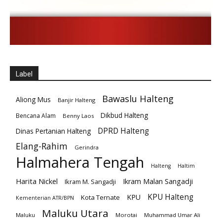
Label
Bawaslu Halteng
Aliong Mus
Banjir Halteng
Dikbud Halteng
Bencana Alam
Benny Laos
DPRD Halteng
Dinas Pertanian Halteng
Elang-Rahim
Gerindra
Halmahera Tengah
Halteng
Haltim
Harita Nickel
Ikram Malan Sangadji
Ikram M. Sangadji
KPU Halteng
KPU
Kota Ternate
Kementerian ATR/BPN
Maluku Utara
Maluku
Morotai
Muhammad Umar Ali