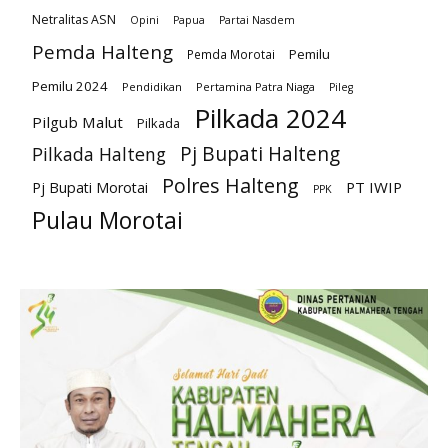
Netralitas ASN
Opini
Papua
Partai Nasdem
Pemda Halteng
Pemilu
Pemda Morotai
Pemilu 2024
Pendidikan
Pertamina Patra Niaga
Pileg
Pilkada 2024
Pilgub Malut
Pilkada
Pj Bupati Halteng
Pilkada Halteng
Polres Halteng
PT IWIP
Pj Bupati Morotai
PPK
Pulau Morotai