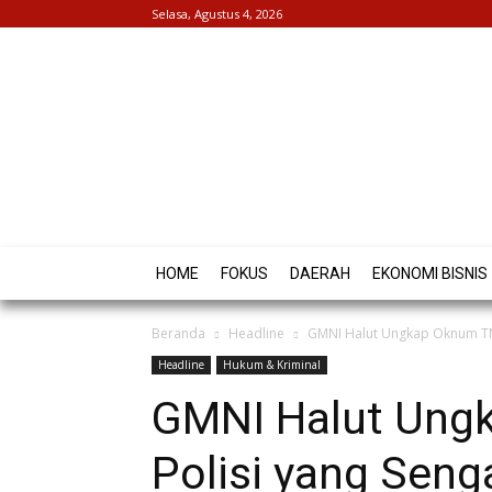
Selasa, Agustus 4, 2026
HOME
FOKUS
DAERAH
EKONOMI BISNIS
Beranda
Headline
GMNI Halut Ungkap Oknum TNI
Headline
Hukum & Kriminal
GMNI Halut Ung
Polisi yang Sen