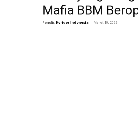
Mafia BBM Berop
Penulis
Koridor Indonesia
-
Maret 19, 2025