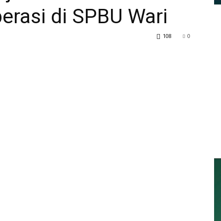
erasi di SPBU Wari
108
0