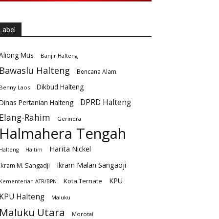
Label
Aliong Mus
Banjir Halteng
Bawaslu Halteng
Bencana Alam
Dikbud Halteng
Benny Laos
DPRD Halteng
Dinas Pertanian Halteng
Elang-Rahim
Gerindra
Halmahera Tengah
Harita Nickel
Halteng
Haltim
Ikram Malan Sangadji
Ikram M. Sangadji
KPU
Kota Ternate
Kementerian ATR/BPN
KPU Halteng
Maluku
Maluku Utara
Morotai