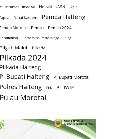
Netralitas ASN
Muhammad Umar Ali
Opini
Pemda Halteng
Papua
Partai Nasdem
Pemilu
Pemilu 2024
Pemda Morotai
Pendidikan
Pertamina Patra Niaga
Pileg
Pilgub Malut
Pilkada
Pilkada 2024
Pilkada Halteng
Pj Bupati Halteng
Pj Bupati Morotai
Polres Halteng
PT IWIP
PPK
Pulau Morotai