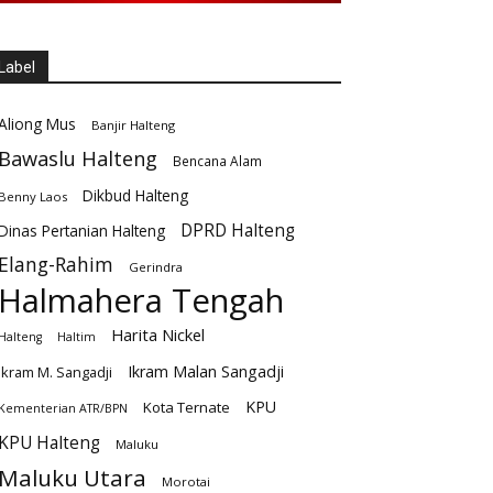
Label
Aliong Mus
Banjir Halteng
Bawaslu Halteng
Bencana Alam
Dikbud Halteng
Benny Laos
DPRD Halteng
Dinas Pertanian Halteng
Elang-Rahim
Gerindra
Halmahera Tengah
Harita Nickel
Halteng
Haltim
Ikram Malan Sangadji
Ikram M. Sangadji
KPU
Kota Ternate
Kementerian ATR/BPN
KPU Halteng
Maluku
Maluku Utara
Morotai