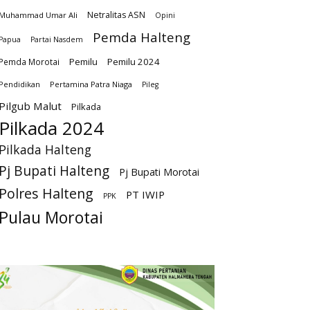
Netralitas ASN
Muhammad Umar Ali
Opini
Pemda Halteng
Papua
Partai Nasdem
Pemilu
Pemilu 2024
Pemda Morotai
Pendidikan
Pertamina Patra Niaga
Pileg
Pilgub Malut
Pilkada
Pilkada 2024
Pilkada Halteng
Pj Bupati Halteng
Pj Bupati Morotai
Polres Halteng
PT IWIP
PPK
Pulau Morotai