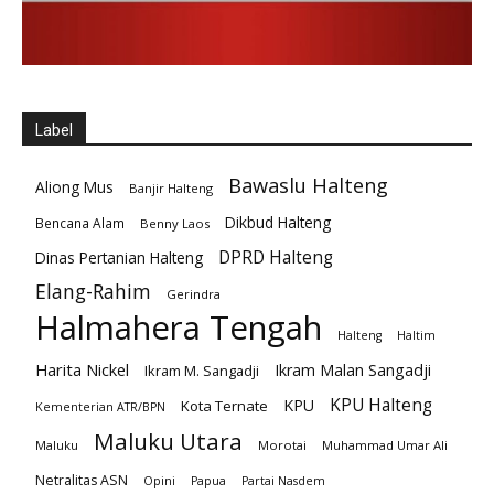
Label
Bawaslu Halteng
Aliong Mus
Banjir Halteng
Dikbud Halteng
Bencana Alam
Benny Laos
DPRD Halteng
Dinas Pertanian Halteng
Elang-Rahim
Gerindra
Halmahera Tengah
Halteng
Haltim
Harita Nickel
Ikram Malan Sangadji
Ikram M. Sangadji
KPU Halteng
KPU
Kota Ternate
Kementerian ATR/BPN
Maluku Utara
Maluku
Morotai
Muhammad Umar Ali
Netralitas ASN
Opini
Papua
Partai Nasdem