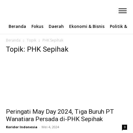
Beranda
Fokus
Daerah
Ekonomi & Bisnis
Politik & 
Beranda
Topik
PHK Sepihak
Topik: PHK Sepihak
Peringati May Day 2024, Tiga Buruh PT
Wanatiara Persada di-PHK Sepihak
Koridor Indonesia
-
Mei 4, 2024
0