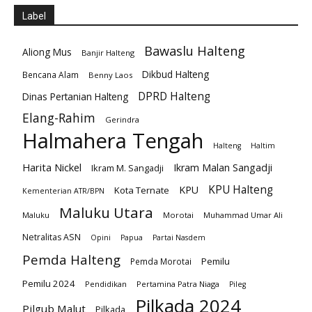
Label
Bawaslu Halteng
Aliong Mus
Banjir Halteng
Dikbud Halteng
Bencana Alam
Benny Laos
DPRD Halteng
Dinas Pertanian Halteng
Elang-Rahim
Gerindra
Halmahera Tengah
Halteng
Haltim
Harita Nickel
Ikram Malan Sangadji
Ikram M. Sangadji
KPU Halteng
KPU
Kota Ternate
Kementerian ATR/BPN
Maluku Utara
Maluku
Morotai
Muhammad Umar Ali
Netralitas ASN
Opini
Papua
Partai Nasdem
Pemda Halteng
Pemilu
Pemda Morotai
Pemilu 2024
Pendidikan
Pertamina Patra Niaga
Pileg
Pilkada 2024
Pilgub Malut
Pilkada