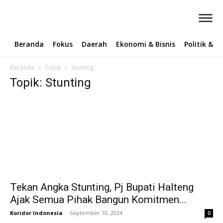
Beranda
Fokus
Daerah
Ekonomi & Bisnis
Politik & 
Beranda
Topik
Stunting
Topik: Stunting
Tekan Angka Stunting, Pj Bupati Halteng
Ajak Semua Pihak Bangun Komitmen...
Koridor Indonesia
-
September 10, 2024
0