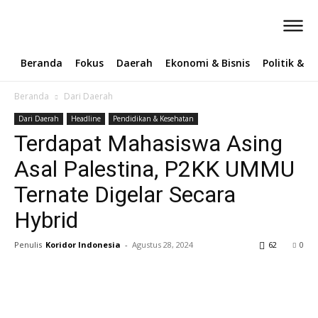
Beranda
Fokus
Daerah
Ekonomi & Bisnis
Politik & 
Beranda
Dari Daerah
Dari Daerah
Headline
Pendidikan & Kesehatan
Terdapat Mahasiswa Asing
Asal Palestina, P2KK UMMU
Ternate Digelar Secara
Hybrid
Penulis
Koridor Indonesia
-
Agustus 28, 2024
62
0