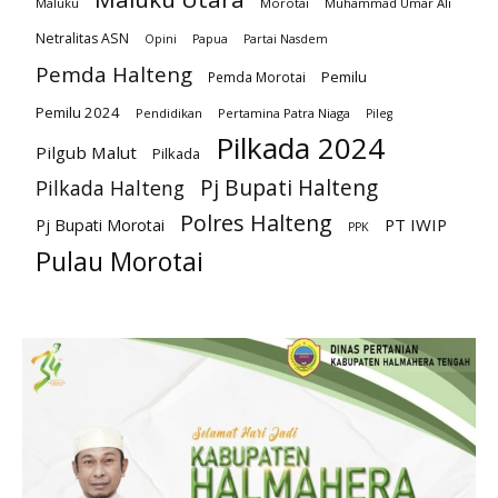
Maluku
Morotai
Muhammad Umar Ali
Netralitas ASN
Opini
Papua
Partai Nasdem
Pemda Halteng
Pemilu
Pemda Morotai
Pemilu 2024
Pendidikan
Pertamina Patra Niaga
Pileg
Pilkada 2024
Pilgub Malut
Pilkada
Pj Bupati Halteng
Pilkada Halteng
Polres Halteng
PT IWIP
Pj Bupati Morotai
PPK
Pulau Morotai