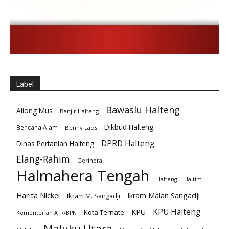
Label
Bawaslu Halteng
Aliong Mus
Banjir Halteng
Dikbud Halteng
Bencana Alam
Benny Laos
DPRD Halteng
Dinas Pertanian Halteng
Elang-Rahim
Gerindra
Halmahera Tengah
Halteng
Haltim
Harita Nickel
Ikram Malan Sangadji
Ikram M. Sangadji
KPU Halteng
KPU
Kota Ternate
Kementerian ATR/BPN
Maluku Utara