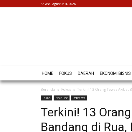
Selasa, Agustus 4, 2026
HOME
FOKUS
DAERAH
EKONOMI BISNIS
Beranda
Fokus
Terkini! 13 Orang Tewas Akibat B
Fokus
Headline
Peristiwa
Terkini! 13 Oran
Bandang di Rua, 