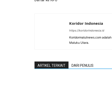
Daftar ke KPU
Koridor Indonesia
https://koridorindonesia.id
Koridormalutnews.com adalah m
Maluku Utara.
ARTIKEL TERKAIT
DARI PENULIS