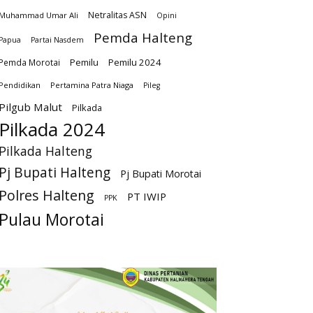
Netralitas ASN
Muhammad Umar Ali
Opini
Pemda Halteng
Papua
Partai Nasdem
Pemilu
Pemilu 2024
Pemda Morotai
Pendidikan
Pertamina Patra Niaga
Pileg
Pilgub Malut
Pilkada
Pilkada 2024
Pilkada Halteng
Pj Bupati Halteng
Pj Bupati Morotai
Polres Halteng
PT IWIP
PPK
Pulau Morotai