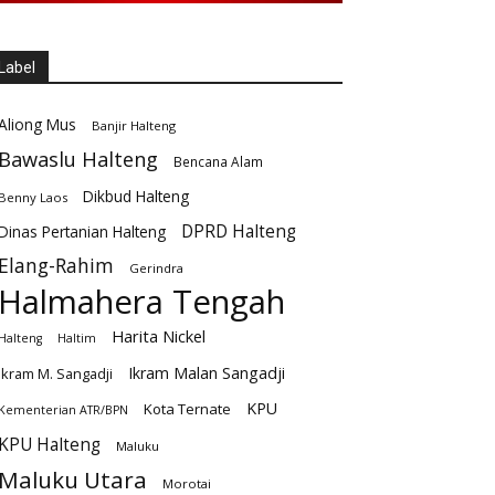
Label
Aliong Mus
Banjir Halteng
Bawaslu Halteng
Bencana Alam
Dikbud Halteng
Benny Laos
DPRD Halteng
Dinas Pertanian Halteng
Elang-Rahim
Gerindra
Halmahera Tengah
Harita Nickel
Halteng
Haltim
Ikram Malan Sangadji
Ikram M. Sangadji
KPU
Kota Ternate
Kementerian ATR/BPN
KPU Halteng
Maluku
Maluku Utara
Morotai