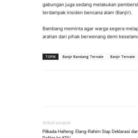
gabungan juga sedang melakukan pembersih
terdampak insiden bencana alam (Banjir).
Bambang meminta agar warga segera melapor
arahan dari pihak berwenang demi keselama
TOPIK
Banjir Bandang Ternate
Banjir Ternate
Artikulli paraprak
Pilkada Halteng: Elang-Rahim Siap Deklarasi da