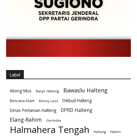
Label
Bawaslu Halteng
Aliong Mus
Banjir Halteng
Dikbud Halteng
Bencana Alam
Benny Laos
DPRD Halteng
Dinas Pertanian Halteng
Elang-Rahim
Gerindra
Halmahera Tengah
Halteng
Haltim