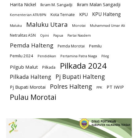
Harita Nickel
Ikram Malan Sangadji
Ikram M. Sangadji
KPU Halteng
KPU
Kota Ternate
Kementerian ATR/BPN
Maluku Utara
Maluku
Morotai
Muhammad Umar Ali
Netralitas ASN
Opini
Papua
Partai Nasdem
Pemda Halteng
Pemilu
Pemda Morotai
Pemilu 2024
Pendidikan
Pertamina Patra Niaga
Pileg
Pilkada 2024
Pilgub Malut
Pilkada
Pj Bupati Halteng
Pilkada Halteng
Polres Halteng
PT IWIP
Pj Bupati Morotai
PPK
Pulau Morotai