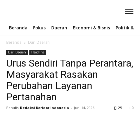
Beranda
Fokus
Daerah
Ekonomi & Bisnis
Politik & 
Beranda
Dari Daerah
Dari Daerah
Headline
Urus Sendiri Tanpa Perantara,
Masyarakat Rasakan
Perubahan Layanan
Pertanahan
Penulis
Redaksi Koridor Indonesia
-
Juni 14, 2026
25
0