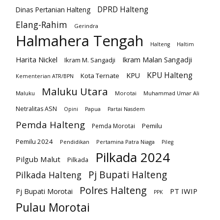
DPRD Halteng
Dinas Pertanian Halteng
Elang-Rahim
Gerindra
Halmahera Tengah
Halteng
Haltim
Harita Nickel
Ikram Malan Sangadji
Ikram M. Sangadji
KPU Halteng
KPU
Kota Ternate
Kementerian ATR/BPN
Maluku Utara
Maluku
Morotai
Muhammad Umar Ali
Netralitas ASN
Opini
Papua
Partai Nasdem
Pemda Halteng
Pemilu
Pemda Morotai
Pemilu 2024
Pendidikan
Pertamina Patra Niaga
Pileg
Pilkada 2024
Pilgub Malut
Pilkada
Pj Bupati Halteng
Pilkada Halteng
Polres Halteng
PT IWIP
Pj Bupati Morotai
PPK
Pulau Morotai