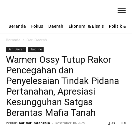
Beranda
Fokus
Daerah
Ekonomi & Bisnis
Politik & 
Beranda
Dari Daerah
Dari Daerah
Headline
Wamen Ossy Tutup Rakor
Pencegahan dan
Penyelesaian Tindak Pidana
Pertanahan, Apresiasi
Kesungguhan Satgas
Berantas Mafia Tanah
Penulis
Koridor Indonesia
-
Desember 10, 2025
33
0