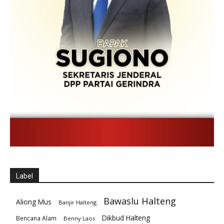
Label
Bawaslu Halteng
Aliong Mus
Banjir Halteng
Dikbud Halteng
Bencana Alam
Benny Laos