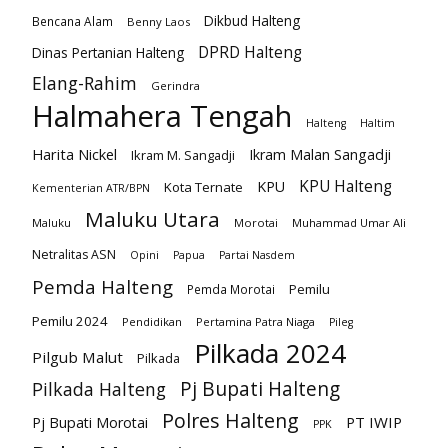
Dikbud Halteng
Bencana Alam
Benny Laos
DPRD Halteng
Dinas Pertanian Halteng
Elang-Rahim
Gerindra
Halmahera Tengah
Halteng
Haltim
Harita Nickel
Ikram Malan Sangadji
Ikram M. Sangadji
KPU Halteng
KPU
Kota Ternate
Kementerian ATR/BPN
Maluku Utara
Maluku
Morotai
Muhammad Umar Ali
Netralitas ASN
Opini
Papua
Partai Nasdem
Pemda Halteng
Pemilu
Pemda Morotai
Pemilu 2024
Pendidikan
Pertamina Patra Niaga
Pileg
Pilkada 2024
Pilgub Malut
Pilkada
Pj Bupati Halteng
Pilkada Halteng
Polres Halteng
PT IWIP
Pj Bupati Morotai
PPK