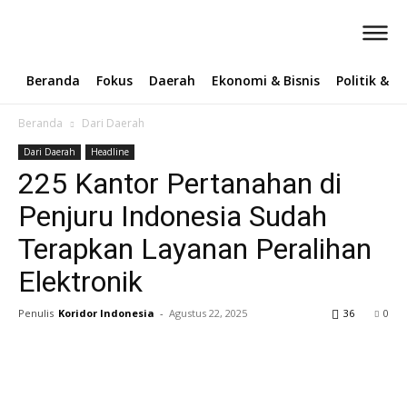
Beranda
Fokus
Daerah
Ekonomi & Bisnis
Politik & 
Beranda
Dari Daerah
Dari Daerah
Headline
225 Kantor Pertanahan di
Penjuru Indonesia Sudah
Terapkan Layanan Peralihan
Elektronik ‎
Penulis
Koridor Indonesia
-
Agustus 22, 2025
36
0