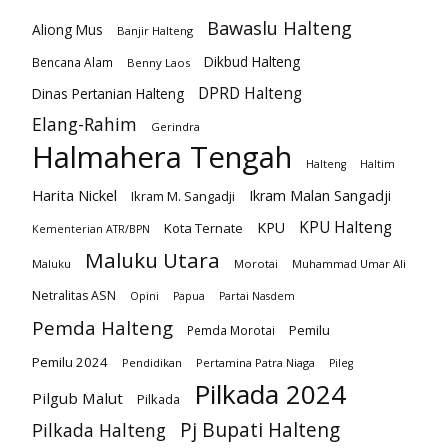
Bawaslu Halteng
Aliong Mus
Banjir Halteng
Dikbud Halteng
Bencana Alam
Benny Laos
DPRD Halteng
Dinas Pertanian Halteng
Elang-Rahim
Gerindra
Halmahera Tengah
Halteng
Haltim
Harita Nickel
Ikram Malan Sangadji
Ikram M. Sangadji
KPU Halteng
KPU
Kota Ternate
Kementerian ATR/BPN
Maluku Utara
Maluku
Morotai
Muhammad Umar Ali
Netralitas ASN
Opini
Papua
Partai Nasdem
Pemda Halteng
Pemilu
Pemda Morotai
Pemilu 2024
Pendidikan
Pertamina Patra Niaga
Pileg
Pilkada 2024
Pilgub Malut
Pilkada
Pj Bupati Halteng
Pilkada Halteng