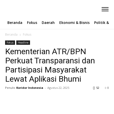
Beranda
Fokus
Daerah
Ekonomi & Bisnis
Politik & 
Beranda
Fokus
Fokus
Headline
Kementerian ATR/BPN
Perkuat Transparansi dan
Partisipasi Masyarakat
Lewat Aplikasi Bhumi ‎
Penulis
Koridor Indonesia
-
Agustus 22, 2025
52
0