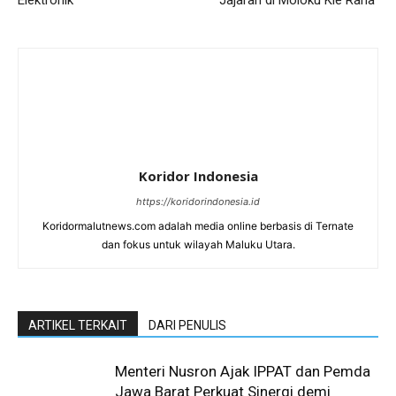
Elektronik ‎
Jajaran di Moloku Kie Raha ‎
Koridor Indonesia
https://koridorindonesia.id
Koridormalutnews.com adalah media online berbasis di Ternate
dan fokus untuk wilayah Maluku Utara.
ARTIKEL TERKAIT
DARI PENULIS
Menteri Nusron Ajak IPPAT dan Pemda
Jawa Barat Perkuat Sinergi demi