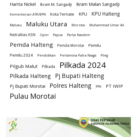
Harita Nickel
Ikram Malan Sangadji
Ikram M. Sangadji
KPU Halteng
KPU
Kota Ternate
Kementerian ATR/BPN
Maluku Utara
Maluku
Morotai
Muhammad Umar Ali
Netralitas ASN
Opini
Papua
Partai Nasdem
Pemda Halteng
Pemilu
Pemda Morotai
Pemilu 2024
Pendidikan
Pertamina Patra Niaga
Pileg
Pilkada 2024
Pilgub Malut
Pilkada
Pj Bupati Halteng
Pilkada Halteng
Polres Halteng
PT IWIP
Pj Bupati Morotai
PPK
Pulau Morotai