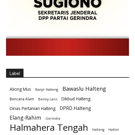
Label
Bawaslu Halteng
Aliong Mus
Banjir Halteng
Dikbud Halteng
Bencana Alam
Benny Laos
DPRD Halteng
Dinas Pertanian Halteng
Elang-Rahim
Gerindra
Halmahera Tengah
Halteng
Haltim