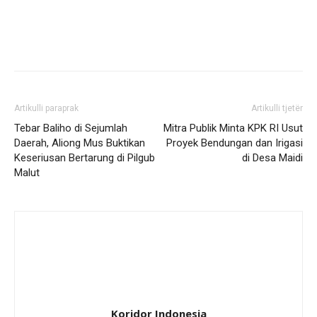
Artikulli paraprak
Artikulli tjetër
Tebar Baliho di Sejumlah
Mitra Publik Minta KPK RI Usut
Daerah, Aliong Mus Buktikan
Proyek Bendungan dan Irigasi
Keseriusan Bertarung di Pilgub
di Desa Maidi
Malut
Koridor Indonesia