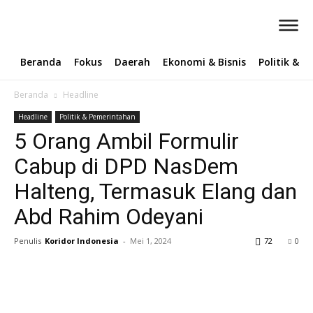
Beranda
Fokus
Daerah
Ekonomi & Bisnis
Politik & 
Beranda
Headline
Headline
Politik & Pemerintahan
5 Orang Ambil Formulir
Cabup di DPD NasDem
Halteng, Termasuk Elang dan
Abd Rahim Odeyani
Penulis
Koridor Indonesia
-
Mei 1, 2024
72
0