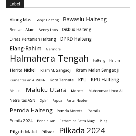
Label
Bawaslu Halteng
Aliong Mus
Banjir Halteng
Dikbud Halteng
Bencana Alam
Benny Laos
DPRD Halteng
Dinas Pertanian Halteng
Elang-Rahim
Gerindra
Halmahera Tengah
Halteng
Haltim
Harita Nickel
Ikram Malan Sangadji
Ikram M. Sangadji
KPU Halteng
KPU
Kota Ternate
Kementerian ATR/BPN
Maluku Utara
Maluku
Morotai
Muhammad Umar Ali
Netralitas ASN
Opini
Papua
Partai Nasdem
Pemda Halteng
Pemilu
Pemda Morotai
Pemilu 2024
Pendidikan
Pertamina Patra Niaga
Pileg
Pilkada 2024
Pilgub Malut
Pilkada