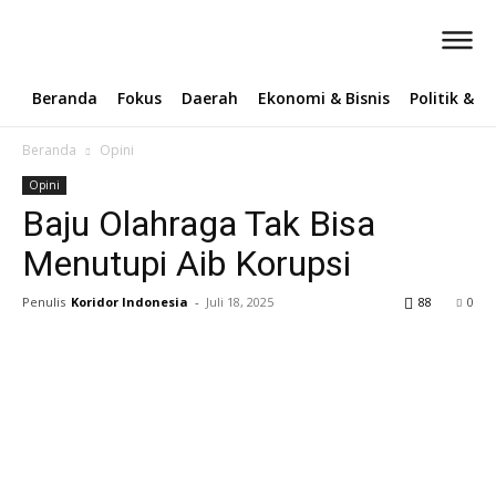
Beranda
Fokus
Daerah
Ekonomi & Bisnis
Politik & 
Beranda
Opini
Opini
Baju Olahraga Tak Bisa
Menutupi Aib Korupsi
Penulis
Koridor Indonesia
-
Juli 18, 2025
88
0