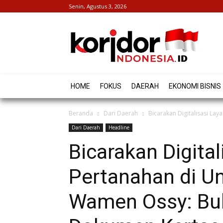
Senin, Agustus 3, 2026
HOME
FOKUS
DAERAH
EKONOMI BISNIS
Beranda
Dari Daerah
Bicarakan Digitalisasi La
Dari Daerah
Headline
Bicarakan Digita
Pertanahan di Un
Wamen Ossy: Buk