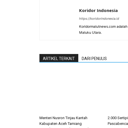
Koridor Indonesia
https://koridorindonesia.id
Koridormalutnews.com adalah m
Maluku Utara.
ARTIKEL TERKAIT
DARI PENULIS
Menteri Nusron Tinjau Kantah
2.000 Sertip
Kabupaten Aceh Tamiang
Pascabencan