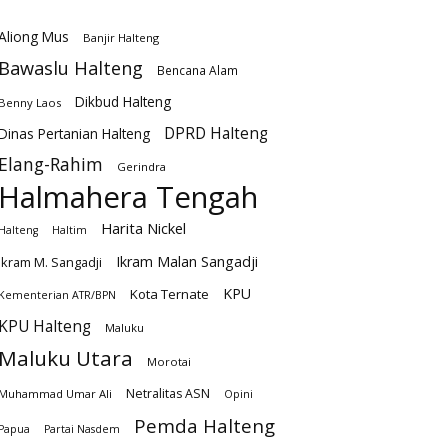
Aliong Mus
Banjir Halteng
Bawaslu Halteng
Bencana Alam
Dikbud Halteng
Benny Laos
DPRD Halteng
Dinas Pertanian Halteng
Elang-Rahim
Gerindra
Halmahera Tengah
Harita Nickel
Halteng
Haltim
Ikram Malan Sangadji
Ikram M. Sangadji
KPU
Kota Ternate
Kementerian ATR/BPN
KPU Halteng
Maluku
Maluku Utara
Morotai
Netralitas ASN
Muhammad Umar Ali
Opini
Pemda Halteng
Papua
Partai Nasdem