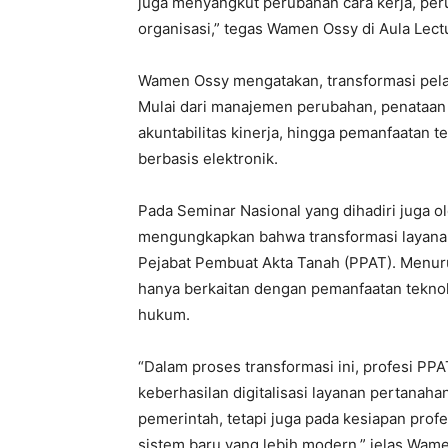
juga menyangkut perubahan cara kerja, per
organisasi,” tegas Wamen Ossy di Aula Lectu
‎Wamen Ossy mengatakan, transformasi pela
Mulai dari manajemen perubahan, penataan 
akuntabilitas kinerja, hingga pemanfaatan t
berbasis elektronik.
‎Pada Seminar Nasional yang dihadiri juga o
mengungkapkan bahwa transformasi layana
Pejabat Pembuat Akta Tanah (PPAT). Menurut
hanya berkaitan dengan pemanfaatan teknol
hukum.
‎“Dalam proses transformasi ini, profesi PPA
keberhasilan digitalisasi layanan pertanaha
pemerintah, tetapi juga pada kesiapan pro
sistem baru yang lebih modern,” jelas Wam