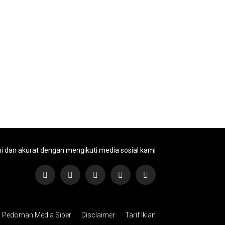
ni dan akurat dengan mengikuti media sosial kami
Pedoman Media Siber
Disclaimer
Tarif Iklan