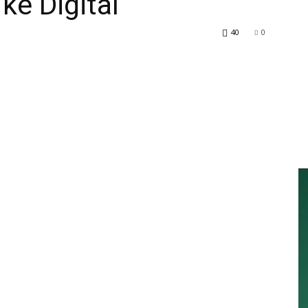
e Digital ‎
40
0